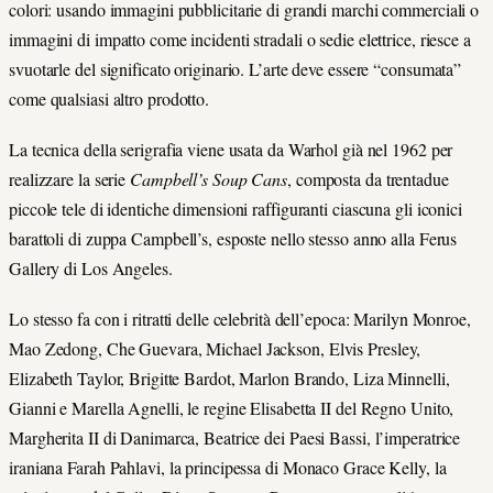
colori: usando immagini pubblicitarie di grandi marchi commerciali o
immagini di impatto come incidenti stradali o sedie elettrice, riesce a
svuotarle del significato originario. L’arte deve essere “consumata”
come qualsiasi altro prodotto.
La tecnica della serigrafia viene usata da Warhol già nel 1962 per
realizzare la serie
Campbell’s Soup Cans
, composta da trentadue
piccole tele di identiche dimensioni raffiguranti ciascuna gli iconici
barattoli di zuppa Campbell’s, esposte nello stesso anno alla Ferus
Gallery di Los Angeles.
Lo stesso fa con i ritratti delle celebrità dell’epoca: Marilyn Monroe,
Mao Zedong, Che Guevara, Michael Jackson, Elvis Presley,
Elizabeth Taylor, Brigitte Bardot, Marlon Brando, Liza Minnelli,
Gianni e Marella Agnelli, le regine Elisabetta II del Regno Unito,
Margherita II di Danimarca, Beatrice dei Paesi Bassi, l’imperatrice
iraniana Farah Pahlavi, la principessa di Monaco Grace Kelly, la