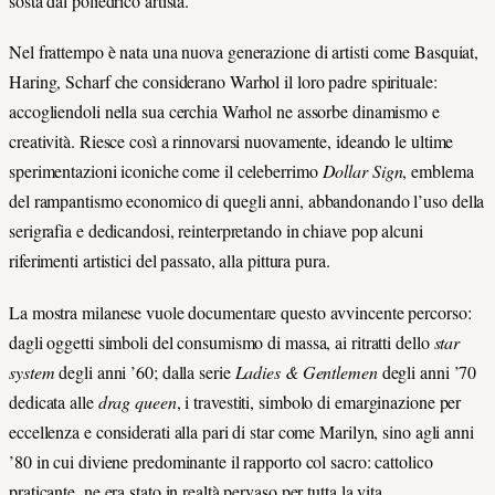
sosta dal poliedrico artista.
Nel frattempo è nata una nuova generazione di artisti come Basquiat,
Haring, Scharf che considerano Warhol il loro padre spirituale:
accogliendoli nella sua cerchia Warhol ne assorbe dinamismo e
creatività. Riesce così a rinnovarsi nuovamente, ideando le ultime
sperimentazioni iconiche come il celeberrimo
Dollar Sign
, emblema
del rampantismo economico di quegli anni, abbandonando l’uso della
serigrafia e dedicandosi, reinterpretando in chiave pop alcuni
riferimenti artistici del passato, alla pittura pura.
La mostra milanese vuole documentare questo avvincente percorso:
dagli oggetti simboli del consumismo di massa, ai ritratti dello
star
system
degli anni ’60; dalla serie
Ladies & Gentlemen
degli anni ’70
dedicata alle
drag queen
, i travestiti, simbolo di emarginazione per
eccellenza e considerati alla pari di star come Marilyn, sino agli anni
’80 in cui diviene predominante il rapporto col sacro: cattolico
praticante, ne era stato in realtà pervaso per tutta la vita.