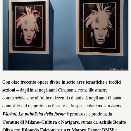
trecento opere divise in sette aree tematiche e tredici
Con oltre
sezioni
– dagli inizi negli anni Cinquanta come illustratore
commerciale sino all’ultimo decennio di attività negli anni Ottanta
connotato dal rapporto con il sacro – la spettacolare mostra
Andy
Warhol. La pubblicità della forma
è promossa e prodotta da
Comune
di Milano–Cultura
Navigare
Achille Bonito
e
, curata da
Oliva
Edoardo Falcioni
Art Motors
BMW
con
per
, Partner
e