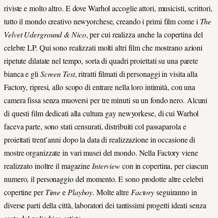
riviste e molto altro. E dove Warhol accoglie attori, musicisti, scrittori,
tutto il mondo creativo newyorchese, creando i primi film come i
The
Velvet Uderground & Nico
, per cui realizza anche la copertina del
celebre LP. Qui sono realizzati molti altri film che mostrano azioni
ripetute dilatate nel tempo, sorta di quadri proiettati su una parete
bianca e gli
Screen Test
, ritratti filmati di personaggi in visita alla
Factory, ripresi, allo scopo di entrare nella loro intimità, con una
camera fissa senza muoversi per tre minuti su un fondo nero. Alcuni
di questi film dedicati alla cultura gay newyorkese, di cui Warhol
faceva parte, sono stati censurati, distribuiti col passaparola e
proiettati trent’anni dopo la data di realizzazione in occasione di
mostre organizzate in vari musei del mondo. Nella Factory viene
realizzato inoltre il magazine
Interview
con in copertina, per ciascun
numero, il personaggio del momento. E sono prodotte altre celebri
copertine per
Time
e
Playboy
. Molte altre
Factory
seguiranno in
diverse parti della città, laboratori dei tantissimi progetti ideati senza