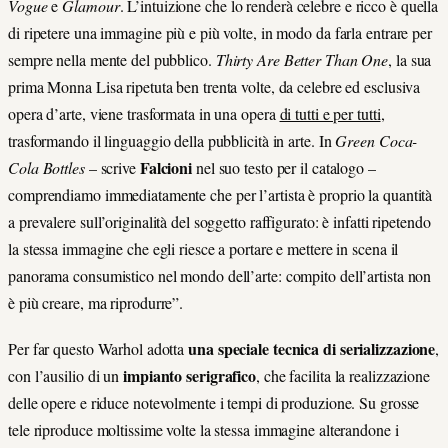
Vogue
e
Glamour
. L’intuizione che lo renderà celebre e ricco è quella
di ripetere una immagine più e più volte, in modo da farla entrare per
sempre nella mente del pubblico.
Thirty Are Better Than One
, la sua
prima Monna Lisa ripetuta ben trenta volte, da celebre ed esclusiva
opera d’arte, viene trasformata in una opera
di tutti e per tutti
,
trasformando il linguaggio della pubblicità in arte. In
Green Coca-
Falcioni
Cola Bottles
– scrive
nel suo testo per il catalogo –
comprendiamo immediatamente che per l’artista è proprio la quantità
a prevalere sull’originalità del soggetto raffigurato: è infatti ripetendo
la stessa immagine che egli riesce a portare e mettere in scena il
panorama consumistico nel mondo dell’arte: compito dell’artista non
è più creare, ma riprodurre”.
una speciale tecnica di serializzazione
Per far questo Warhol adotta
,
impianto serigrafico
con l’ausilio di un
, che facilita la realizzazione
delle opere e riduce notevolmente i tempi di produzione. Su grosse
tele riproduce moltissime volte la stessa immagine alterandone i