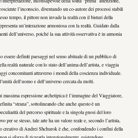
ro interpretazione, inconsapevole della solita “prima” attenzione,
osciente l’inconscio, diventando un co-autore dei processi stabili
sso tempo, il pittore non invade la realtà con il bisturi della
ppresenta un’interazione armoniosa con la realtà. Guidato dalla
menti dell’universo, poiché la sua attività osservativa è in armonia
o essere definiti paesaggi nel senso abituale di un pubblico di
la realtà naturale con lo stato dell’anima dell’artista, e viaggia
ggi concomitanti attraverso i mondi della coscienza individuale.
 l’unità dell’uomo e dell’universo cercata da molti.
cui massima espressione archetipica è l’immagine del Viaggiatore,
finita “strana”, sottolineando che anche questo è un
uliarità del percorso spirituale e la singola gnosi del loro
 per se stesso, tale arte ha un valore reale e, secondo l’artista,
sso creativo di Andrei Shchurok è che, confondendo i confini della
 non si sforza di ricrearla intenzionalmente, esistendone