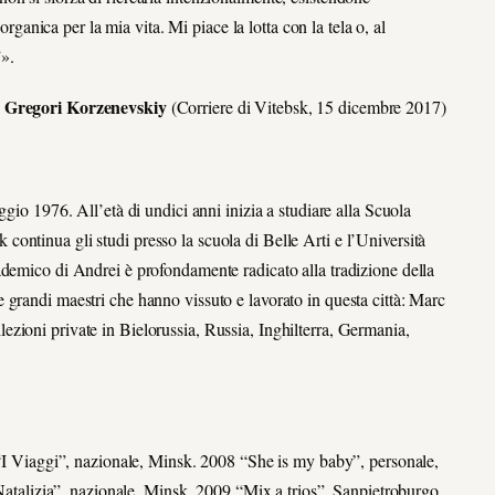
ganica per la mia vita. Mi piace la lotta con la tela o, al
”».
Gregori Korzenevskiy
(Corriere di Vitebsk, 15 dicembre 2017)
io 1976. All’età di undici anni inizia a studiare alla Scuola
 continua gli studi presso la scuola di Belle Arti e l’Università
ccademico di Andrei è profondamente radicato alla tradizione della
ue grandi maestri che hanno vissuto e lavorato in questa città: Marc
lezioni private in Bielorussia, Russia, Inghilterra, Germania,
 Viaggi”, nazionale, Minsk. 2008 “She is my baby”, personale,
talizia”, nazionale, Minsk. 2009 “Mix a trios”, Sanpietroburgo.