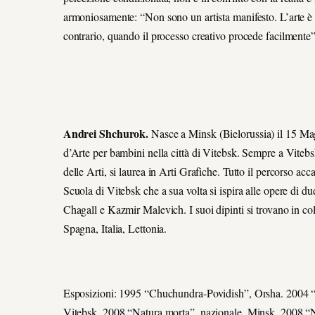
armoniosamente: “Non sono un artista manifesto. L’arte è or
contrario, quando il processo creativo procede facilmente
Andrei Shchurok.
Nasce a Minsk (Bielorussia) il 15 Magg
d’Arte per bambini nella città di Vitebsk. Sempre a Vitebsk
delle Arti, si laurea in Arti Grafiche. Tutto il percorso a
Scuola di Vitebsk che a sua volta si ispira alle opere di d
Chagall e Kazmir Malevich. I suoi dipinti si trovano in col
Spagna, Italia, Lettonia.
Esposizioni: 1995 “Chuchundra-Povidish”, Orsha. 2004 “I
Vitebsk. 2008 “Natura morta”, nazionale, Minsk. 2008 “Na