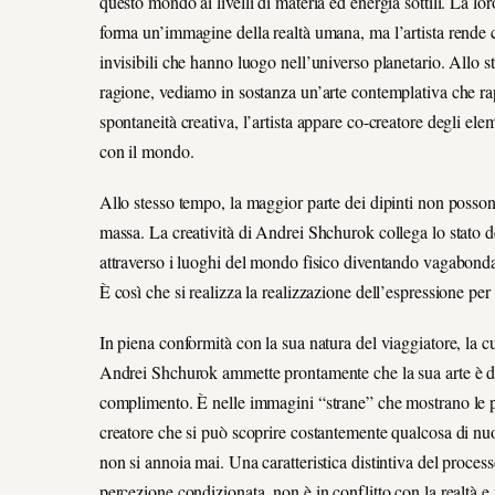
questo mondo ai livelli di materia ed energia sottili. La lo
forma un’immagine della realtà umana, ma l’artista rende c
invisibili che hanno luogo nell’universo planetario. Allo ste
ragione, vediamo in sostanza un’arte contemplativa che ra
spontaneità creativa, l’artista appare co-creatore degli ele
con il mondo.
Allo stesso tempo, la maggior parte dei dipinti non posson
massa. La creatività di Andrei Shchurok collega lo stato del
attraverso i luoghi del mondo fisico diventando vagabonda
È così che si realizza la realizzazione dell’espressione per
In piena conformità con la sua natura del viaggiatore, la 
Andrei Shchurok ammette prontamente che la sua arte è de
complimento. È nelle immagini “strane” che mostrano le pec
creatore che si può scoprire costantemente qualcosa di nuovo
non si annoia mai. Una caratteristica distintiva del proce
percezione condizionata, non è in conflitto con la realtà e