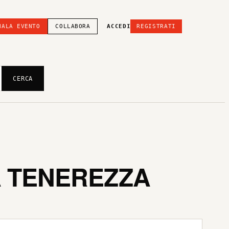
NALA EVENTO
COLLABORA
ACCEDI
REGISTRATI
CERCA
A TENEREZZA