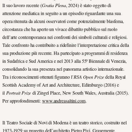
Il suo lavoro recente (
Gratia Plena
, 2024) è stato oggetto di
attenzione mediatica in seguito a un episodio riguardante una sua
opera ritenuta da alcuni osservatori come potenzialmente blasfema,
circostanza che ha aperto un vivace dibattito pubblico sul ruolo
dell’arte contemporanea nei confronti dei simboli culturali e religiosi.
Tale confronto ha contribuito a ridefinire l’interpretazione critica della
sua produzione più recente. Ha partecipato a programmi di residenza
in Sudafrica e Sud America e nel 2013 alla 55ª Biennale di Venezia,
consolidando la sua presenza nel panorama artistico internazionale.
Tra i riconoscimenti ottenuti figurano l’
RSA Open Prize
della Royal
Scottish Academy of Art and Architecture, Edimburgo (2016) e
il
Portrait Prize
di Zingel Place, New South Wales, Australia (2015).
Per approfondimenti:
www.andreasaltini.com
.
Il Teatro Sociale di Novi di Modena è un teatro storico, costruito nel
1923-1929 su progetto dell’architetto Pietro Pivi. Gravemente