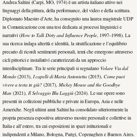
Andrea Saltini (Carpi, MO, 1974) è un artista italiano attivo nei
linguaggi della pittura, della performance, del video e della scrittura.
Diplomato Maestro d’Arte, ha conseguito una laurea magistrale UDP
in Comunicazione con una tesi dedicata ai processi linguistici e
narrativi (
How to Talk Dirty and Influence People
, 1997–1998). La
sua ricerca indaga alterità e identità, la stratificazione e l’equilibrio
precario di ricordi sentimenti personali, temi che emergono attraverso
cicli pittorici e installativi caratterizzati da un approccio
interdisciplinare. Tra le serie principali si segnalano
Volare Via dal
Mondo
(2013),
I capelli di Maria Antonietta
(2015),
Come puoi
vivere a testa in giù?
(2017),
Mickey Mouse and the Goodbye
Man
(2021),
Il Selvaggio Blu Laggiù
(2024). Le sue opere sono
presenti in collezioni pubbliche e private in Europa, Asia e nelle
Americhe. Negli ultimi anni Saltini ha consolidato ulteriormente la
propria presenza espositiva attraverso mostre personali e collettive in
Italia e all’estero, tra cui esposizioni in spazi istituzionali e
indipendenti a Milano, Bologna, Parigi, Copenaghen e Buenos Aires.