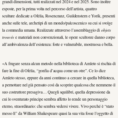
grandi dimensioni, tutti realizzati nel 2024 e nel 2025. Sono inoltre
esposte, per la prima volta nel percorso dell’artista, quattro
sculture dedicate a Ofelia, Rosencranz, Guildenstern e Yorik, presenti
anche sulle tele, archetipi di un mondo/palcoscenico su cui si svolge
la commedia umana. Realizzate attraverso l’assemblaggio di
objets
trouvés
e materiali non convenzionali, le opere scultoree danno corpo
all’ambivalenza dell’esistenza: forte e vulnerabile, mostruosa e bella.
«A frugare senza alcun metodo nella biblioteca di Amleto si rischia di
fare la fine di Ofelia, “gonfia d’acqua come un otre”. Ce lo dice
Amleto stesso, eppure da anni continuo a cercare in quella biblioteca,
a pernottare nel già pensato così da scoprire qualcosa che nemmeno il
suo costruttore presagiva… Quegli squilibri, quella depressione da
cui lo sventurato principe sembra affetto lo rende un personaggio
eterno, straordinario: che sembra vedersi vivere. Vivo perché è “stato
messo lì” da William Shakespeare quasi la sua vita fosse l’oggetto di