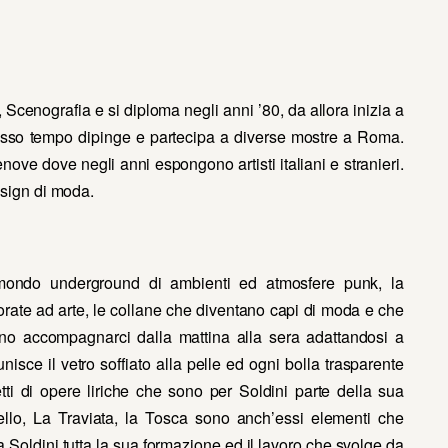
 Scenografia e si diploma negli anni ’80, da allora inizia a
tesso tempo dipinge e partecipa a diverse mostre a Roma.
nenove dove negli anni espongono artisti italiani e stranieri.
esign di moda.
mondo underground di ambienti ed atmosfere punk, la
vorate ad arte, le collane che diventano capi di moda e che
sono accompagnarci dalla mattina alla sera adattandosi a
nisce il vetro soffiato alla pelle ed ogni bolla trasparente
etti di opere liriche che sono per Soldini parte della sua
llo, La Traviata, la Tosca sono anch’essi elementi che
 Soldini tutta la sua formazione ed il lavoro che svolge da