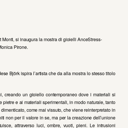
t Monti, si inaugura la mostra di gioielli AnceStress-
Monica Pirone.
se Björk ispira l’artista che da alla mostra lo stesso titolo
ci, creando un gioiello contemporaneo dove i materiali si
 pietre e ai materiali sperimentali, in modo naturale, tanto
 dimenticato, come mai vissuto, che viene reinterpretato in
ti non per il valore in se, ma per la creazione dell’unione
isce, attraverso luci, ombre, vuoti, pieni. Le intrusioni