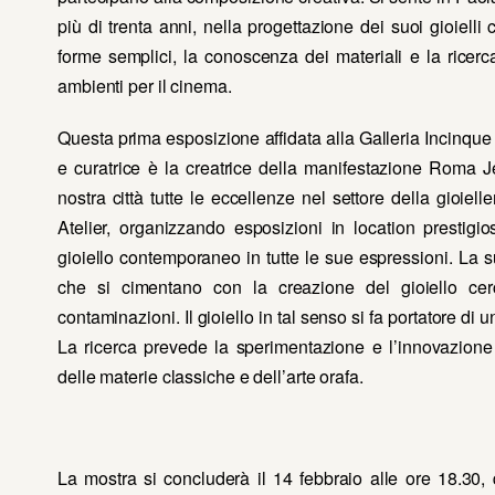
più di trenta anni, nella progettazione dei suoi gioiell
forme semplici, la conoscenza dei materiali e la rice
ambienti per il cinema.
Questa prima esposizione affidata alla Galleria Incinqu
e curatrice è la creatrice della manifestazione Roma
nostra città tutte le eccellenze nel settore della gioiel
Atelier, organizzando esposizioni in location prestigi
gioiello contemporaneo in tutte le sue espressioni. La s
che si cimentano con la creazione del gioiello c
contaminazioni. Il gioiello in tal senso si fa portatore d
La ricerca prevede la sperimentazione e l’innovazione
delle materie classiche e dell’arte orafa.
La mostra si concluderà il 14 febbraio alle ore 18.30,