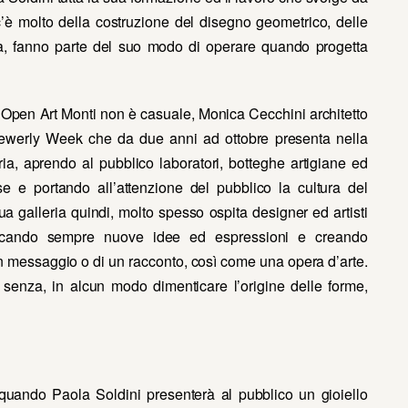
i c’è molto della costruzione del disegno geometrico, delle
rca, fanno parte del suo modo di operare quando progetta
e Open Art Monti non è casuale, Monica Cecchini architetto
 Jewerly Week che da due anni ad ottobre presenta nella
leria, aprendo al pubblico laboratori, botteghe artigiane ed
ose e portando all’attenzione del pubblico la cultura del
ua galleria quindi, molto spesso ospita designer ed artisti
ercando sempre nuove idee ed espressioni e creando
i un messaggio o di un racconto, così come una opera d’arte.
 senza, in alcun modo dimenticare l’origine delle forme,
 quando Paola Soldini presenterà al pubblico un gioiello