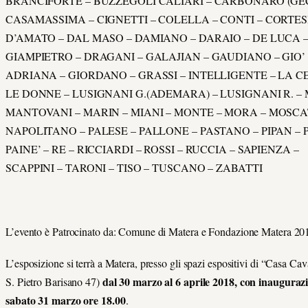
BRANCIFORTE – BUZZEGOLI CALIARI – CARBONARO (GEC
CASAMASSIMA – CIGNETTI – COLELLA – CONTI – CORTESI
D’AMATO – DAL MASO – DAMIANO – DARAIO – DE LUCA –
GIAMPIETRO – DRAGANI – GALAJIAN – GAUDIANO – GIO’
ADRIANA – GIORDANO – GRASSI – INTELLIGENTE – LA C
LE DONNE – LUSIGNANI G.(ADEMARA) – LUSIGNANI R. – 
MANTOVANI – MARIN – MIANI – MONTE – MORA – MOSCA
NAPOLITANO – PALESE – PALLONE – PASTANO – PIPAN – 
PAINE’ – RE – RICCIARDI – ROSSI – RUCCIA – SAPIENZA –
SCAPPINI – TARONI – TISO – TUSCANO – ZABATTI
L’evento è Patrocinato da: Comune di Matera e Fondazione Matera 20
L’esposizione si terrà a Matera, presso gli spazi espositivi di “Casa Ca
dal 30 marzo al 6 aprile 2018, con inauguraz
S. Pietro Barisano 47)
sabato 31 marzo ore 18.00
.