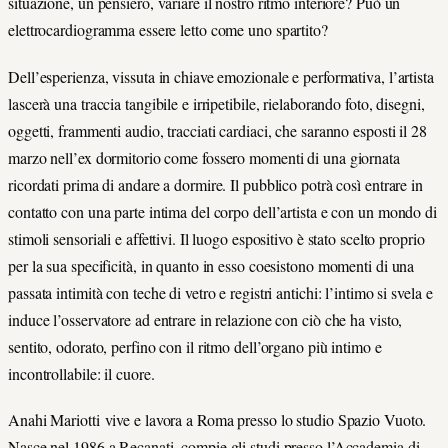
situazione, un pensiero, variare il nostro ritmo interiore? Può un
elettrocardiogramma essere letto come uno spartito?
Dell’esperienza, vissuta in chiave emozionale e performativa, l’artista
lascerà una traccia tangibile e irripetibile, rielaborando foto, disegni,
oggetti, frammenti audio, tracciati cardiaci, che saranno esposti il 28
marzo nell’ex dormitorio come fossero momenti di una giornata
ricordati prima di andare a dormire. Il pubblico potrà così entrare in
contatto con una parte intima del corpo dell’artista e con un mondo di
stimoli sensoriali e affettivi. Il luogo espositivo è stato scelto proprio
per la sua specificità, in quanto in esso coesistono momenti di una
passata intimità con teche di vetro e registri antichi: l’intimo si svela e
induce l’osservatore ad entrare in relazione con ciò che ha visto,
sentito, odorato, perfino con il ritmo dell’organo più intimo e
incontrollabile: il cuore.
Anahi Mariotti vive e lavora a Roma presso lo studio Spazio Vuoto.
Nasce nel 1986 a Recanati, compie gli studi presso l’Accademia di