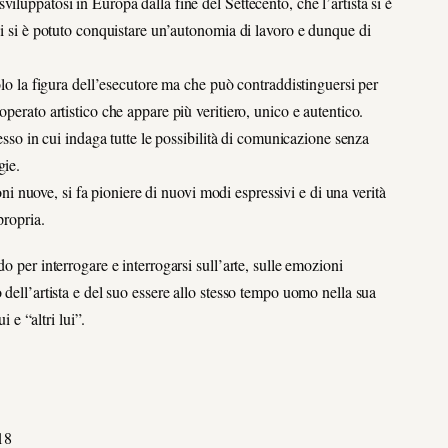
iluppatosi in Europa dalla fine del Settecento, che l’artista si è
di si è potuto conquistare un’autonomia di lavoro e dunque di
solo la figura dell’esecutore ma che può contraddistinguersi per
perato artistico che appare più veritiero, unico e autentico.
cesso in cui indaga tutte le possibilità di comunicazione senza
gie.
ioni nuove, si fa pioniere di nuovi modi espressivi e di una verità
propria.
o per interrogare e interrogarsi sull’arte, sulle emozioni
 dell’artista e del suo essere allo stesso tempo uomo nella sua
i e “altri lui”.
18