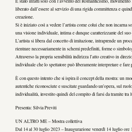
È stato infatti solo con l’avvento del Romanticismo, movimento sv
liberato dall’essere al servizio di una rigida committenza e quin
creazione.
Si è iniziato così a vedere l’artista come colui che non incarna 
una visione individuale, intima e dunque caratterizzante del suo o
L’artista si libera dal concetto di imitazione, intraprende un pro
rientrare necessariamente in schemi predefiniti, forme o simbolo
Attraverso la propria sensibilità indirizza l’atto creativo in direz
individuale che lo spettatore può liberamente interpretare e fare 
È con questo intento che si ispira il concept della mostra: un mod
autentiche riconosciute e suscitate guardando un’opera, sul ruolo
individualità, investito quindi del compito di farsi da tramite tra lu
Presenta: Silvia Previti
UN ALTRO ME – Mostra collettiva
Dal 14 al 30 luglio 2023 – Inaugurazione venerdì 14 luglio ore 