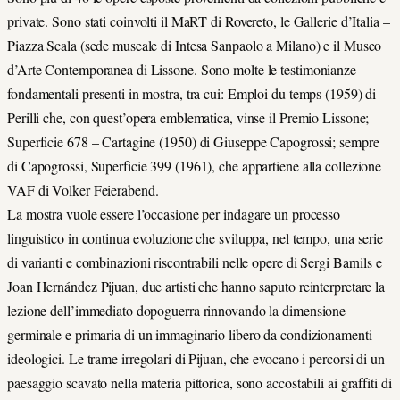
private. Sono stati coinvolti il MaRT di Rovereto, le Gallerie d’Italia –
Piazza Scala (sede museale di Intesa Sanpaolo a Milano) e il Museo
d’Arte Contemporanea di Lissone. Sono molte le testimonianze
fondamentali presenti in mostra, tra cui: Emploi du temps (1959) di
Perilli che, con quest’opera emblematica, vinse il Premio Lissone;
Superficie 678 – Cartagine (1950) di Giuseppe Capogrossi; sempre
di Capogrossi, Superficie 399 (1961), che appartiene alla collezione
VAF di Volker Feierabend.
La mostra vuole essere l’occasione per indagare un processo
linguistico in continua evoluzione che sviluppa, nel tempo, una serie
di varianti e combinazioni riscontrabili nelle opere di Sergi Barnils e
Joan Hernández Pijuan, due artisti che hanno saputo reinterpretare la
lezione dell’immediato dopoguerra rinnovando la dimensione
germinale e primaria di un immaginario libero da condizionamenti
ideologici. Le trame irregolari di Pijuan, che evocano i percorsi di un
paesaggio scavato nella materia pittorica, sono accostabili ai graffiti di