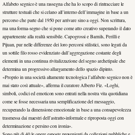
Alfabeto segnico è una rassegna che ha lo scopo di rintracciare le
strutture testuali che si celano all’interno dell’immagine in base a un
percorso che parte dal 1950 per arrivare sino a oggi. Non scrittura,
ma una forma-segno che si pone come atto creativo superando il dato
appartenente alla realtà sensibile. Capogrossi e Barnils, Perilli e
Pijuan, pur nelle differenze dei loro percorsi stilistici, sono legati da
un sottile filo rosso evidenziato dall’aggregazione costante degli
elementi in una continua rivitalizzazione del segno archetipale che
determina un progressivo allargamento dello spazio dipinto.
«Proprio in una società altamente tecnologica l’alfabeto segnico non è
mai stato così attuale», afferma il curatore Alberto Fiz. «Loghi,
simboli, codici ed emoticon sono entrati nella nostra vita quotidiana
come se fosse necessaria una semplificazione del messaggio,
recuperando la dimensione emozionale in base a una consapevolezza
trasmessa dai maestri dell’astratto-informale e riproposta oggi con
determinazione e persino con ironia».
Sono più di 40 le opere esposte provenienti da collezioni pubbliche e