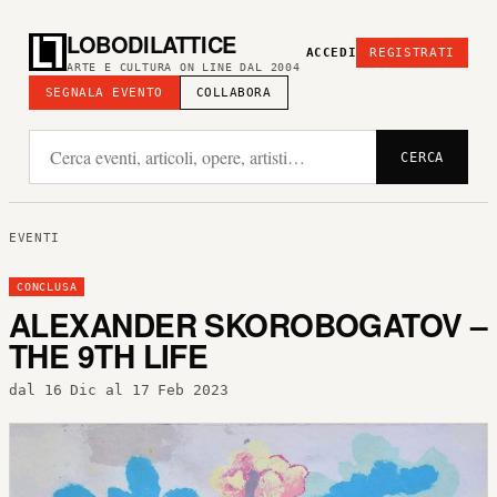
LOBODILATTICE
ACCEDI
REGISTRATI
ARTE E CULTURA ON LINE DAL 2004
SEGNALA EVENTO
COLLABORA
CERCA
EVENTI
CONCLUSA
ALEXANDER SKOROBOGATOV –
THE 9TH LIFE
dal 16 Dic al 17 Feb 2023