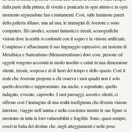
dalla parte della pittura, di viverla e praticarla in ogni attimo e in ogni
momento seguendone fasi e mutamenti. Così, sulle luminose pareti
della galleria sfilano, una ad una, le immagini di Averone e sono
computers, fili catodici, scenari fantastici e irreali, scenografiche
visioni dove la realtà si confonde con il sogno e la visione artificiale.
Complesso e affascinante il suo linguaggio espressivo, un insieme di
Metafisica e Surrealismo (Metasurrealismo) dove cose, persone ed
oggetti vengono accostati in modo insolito e calati in una dimensione
silente, irreale, sospesa e al di fuori del tempo e dello spazio. Così il
reale che Averone propone a chi osserva i suoi quadri non è solo
quello descritto e rappresentato, ma anche, e soprattutto, quello
indagato, evocato, capovolto. I suoi paesaggi, assorti e silenti, ci
offrono così l’immagine di una realtà trasfigurata che diventa visione
interiore, viaggio nell’anima e nella coscienza mentre le sue figure si
mostrano in tutta la loro vulnerabilità e fragilità. Sono, quasi sempre,
esseri in balia del destino che, negli atteggiamenti e nelle pose,