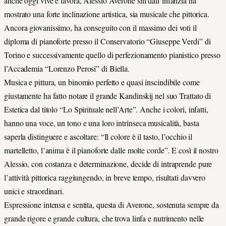
anche oggi vive e lavora, Alessio Averone sin dall’infanzia ha
mostrato una forte inclinazione artistica, sia musicale che pittorica.
Ancora giovanissimo, ha conseguito con il massimo dei voti il
diploma di pianoforte presso il Conservatorio “Giuseppe Verdi” di
Torino e successivamente quello di perfezionamento pianistico presso
l’Accademia “Lorenzo Perosi” di Biella.
Musica e pittura, un binomio perfetto e quasi inscindibile come
giustamente ha fatto notare il grande Kandinskij nel suo Trattato di
Estetica dal titolo “Lo Spirituale nell’Arte”. Anche i colori, infatti,
hanno una voce, un tono e una loro intrinseca musicalità, basta
saperla distinguere e ascoltare: “Il colore è il tasto, l’occhio il
martelletto, l’anima è il pianoforte dalle molte corde”. E così il nostro
Alessio, con costanza e determinazione, decide di intraprende pure
l’attività pittorica raggiungendo, in breve tempo, risultati davvero
unici e straordinari.
Espressione intensa e sentita, questa di Averone, sostenuta sempre da
grande rigore e grande cultura, che trova linfa e nutrimento nelle