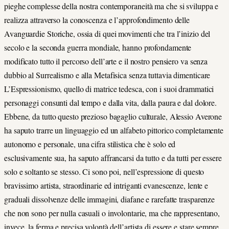
pieghe complesse della nostra contemporaneità ma che si sviluppa e
realizza attraverso la conoscenza e l’approfondimento delle
Avanguardie Storiche, ossia di quei movimenti che tra l’inizio del
secolo e la seconda guerra mondiale, hanno profondamente
modificato tutto il percorso dell’arte e il nostro pensiero va senza
dubbio al Surrealismo e alla Metafisica senza tuttavia dimenticare
L’Espressionismo, quello di matrice tedesca, con i suoi drammatici
personaggi consunti dal tempo e dalla vita, dalla paura e dal dolore.
Ebbene, da tutto questo prezioso bagaglio culturale, Alessio Averone
ha saputo trarre un linguaggio ed un alfabeto pittorico completamente
autonomo e personale, una cifra stilistica che è solo ed
esclusivamente sua, ha saputo affrancarsi da tutto e da tutti per essere
solo e soltanto se stesso. Ci sono poi, nell’espressione di questo
bravissimo artista, straordinarie ed intriganti evanescenze, lente e
graduali dissolvenze delle immagini, diafane e rarefatte trasparenze
che non sono per nulla casuali o involontarie, ma che rappresentano,
invece, la ferma e precisa volontà dell’artista di essere e stare sempre