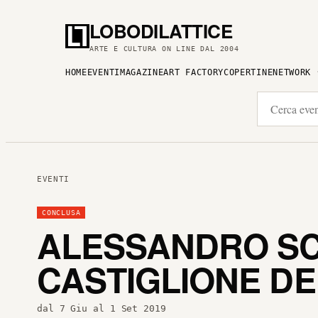
LOBODILATTICE
ARTE E CULTURA ON LINE DAL 2004
HOME
EVENTI
MAGAZINE
ART FACTORY
COPERTINE
NETWORK
EVENTI
CONCLUSA
ALESSANDRO SC
CASTIGLIONE DE
dal 7 Giu al 1 Set 2019