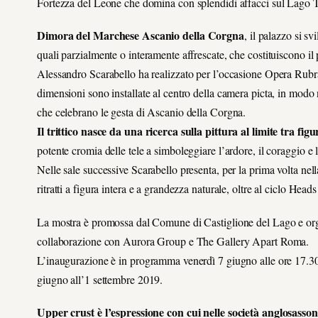
Fortezza del Leone che domina con splendidi affacci sul Lago 
Dimora del Marchese Ascanio della Corgna
, il palazzo si s
quali parzialmente o interamente affrescate, che costituiscono il 
Alessandro Scarabello ha realizzato per l’occasione Opera Rubra,
dimensioni sono installate al centro della camera picta, in mod
che celebrano le gesta di Ascanio della Corgna.
Il trittico nasce da una ricerca sulla pittura al limite tra fig
potente cromia delle tele a simboleggiare l’ardore, il coraggio e 
Nelle sale successive Scarabello presenta, per la prima volta ne
ritratti a figura intera e a grandezza naturale, oltre al ciclo Hea
La mostra è promossa dal Comune di Castiglione del Lago e or
collaborazione con Aurora Group e The Gallery Apart Roma.
L’inaugurazione è in programma venerdì 7 giugno alle ore 17.30, al
giugno all’1 settembre 2019.
Upper crust è l’espressione con cui nelle società anglosassoni