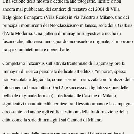
Una sezione della mostra è dedicata alle fotografie, inedite e non
ancora mai pubblicate, del cantiere di restauro del 2004 di Villa
Belgiojoso Bonaparte (Villa Reale) in via Palestro a Milano, uno dei
principali monumenti del Neoclassicismo milanese, sede della Galleria
d’Arte Moderna. Una galleria di immagini suggestive e ricche di
fascino che, attraverso uno sguardo inconsueto e originale, si muovono
tra spazi architettonici e opere d’arte.
Completano l’excursus sull’attività trentennale di Lagomaggiore le
immagini di ricerca personale dedicate all’edilizia “minore”, spesso
non vincolata e degradata, come la serie – realizzata con l’utilizzo della
fotocamera a banco ottico 10×12 (e successiva digitalizzazione delle
pellicole di grande formato) – dedicata alle Cascine di Milano,
significativi manufatti edili
cerniere
tra il tessuto urbano e la campagna
circostante, ed anche agli edifici testimoni della trasformazione delle
città, come la serie di immagini sui Cantieri di Milano.
A conclusione della mostra vengono presentati i due recenti lavori