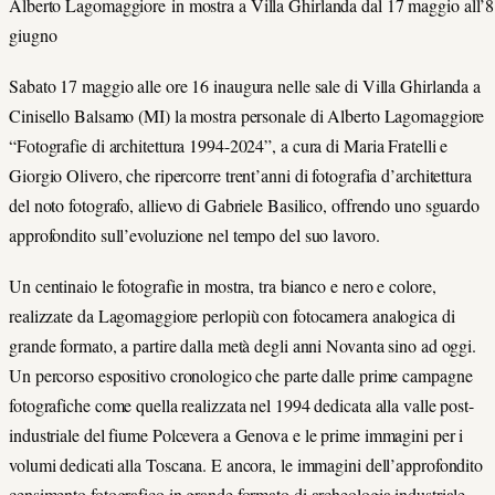
Alberto Lagomaggiore
in mostra a Villa Ghirlanda dal 17 maggio all’8
giugno
Sabato 17 maggio alle ore 16 inaugura nelle sale di Villa Ghirlanda a
Cinisello Balsamo (MI) la mostra personale di Alberto Lagomaggiore
“Fotografie di architettura 1994-2024”, a cura di Maria Fratelli e
Giorgio Olivero, che ripercorre trent’anni di fotografia d’architettura
del noto fotografo, allievo di Gabriele Basilico, offrendo uno sguardo
approfondito sull’evoluzione nel tempo del suo lavoro.
Un centinaio le fotografie in mostra, tra bianco e nero e colore,
realizzate da Lagomaggiore perlopiù con fotocamera analogica di
grande formato, a partire dalla metà degli anni Novanta sino ad oggi.
Un percorso espositivo cronologico che parte dalle prime campagne
fotografiche come quella realizzata nel 1994 dedicata alla valle post-
industriale del fiume Polcevera a Genova e le prime immagini per i
volumi dedicati alla Toscana. E ancora, le immagini dell’approfondito
censimento fotografico in grande formato di archeologia industriale