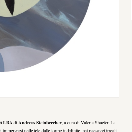
ALBA
Andreas Steinbrecher
di
, a cura di Valeria Shaefer. La
i immergersi nelle tele dalle forme indefinite, nei paesaggi irreali,