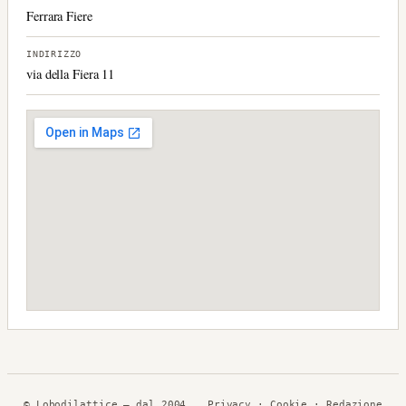
Ferrara Fiere
INDIRIZZO
via della Fiera 11
© Lobodilattice — dal 2004
Privacy
·
Cookie
· Redazione