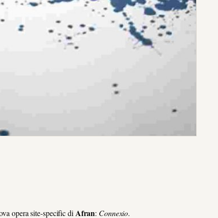
Afran
uova opera site-specific di
:
Connexio
.