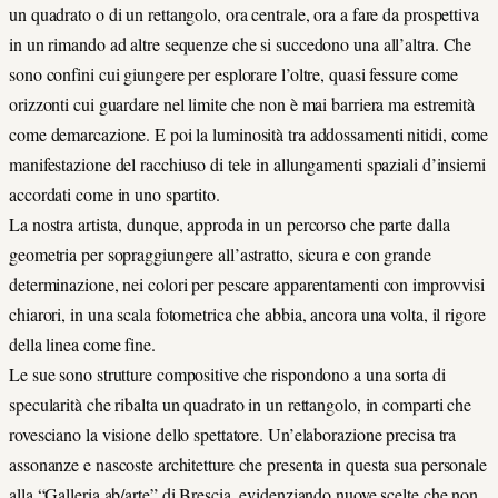
un quadrato o di un rettangolo, ora centrale, ora a fare da prospettiva
in un rimando ad altre sequenze che si succedono una all’altra. Che
sono confini cui giungere per esplorare l’oltre, quasi fessure come
orizzonti cui guardare nel limite che non è mai barriera ma estremità
come demarcazione. E poi la luminosità tra addossamenti nitidi, come
manifestazione del racchiuso di tele in allungamenti spaziali d’insiemi
accordati come in uno spartito.
La nostra artista, dunque, approda in un percorso che parte dalla
geometria per sopraggiungere all’astratto, sicura e con grande
determinazione, nei colori per pescare apparentamenti con improvvisi
chiarori, in una scala fotometrica che abbia, ancora una volta, il rigore
della linea come fine.
Le sue sono strutture compositive che rispondono a una sorta di
specularità che ribalta un quadrato in un rettangolo, in comparti che
rovesciano la visione dello spettatore. Un’elaborazione precisa tra
assonanze e nascoste architetture che presenta in questa sua personale
alla “Galleria ab/arte” di Brescia, evidenziando nuove scelte che non