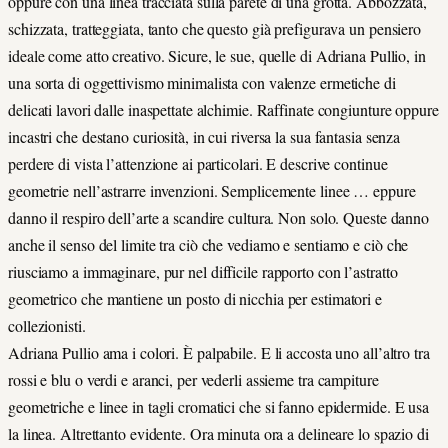
oppure con una linea tracciata sulla parete di una grotta. Abbozzata,
schizzata, tratteggiata, tanto che questo già prefigurava un pensiero
ideale come atto creativo. Sicure, le sue, quelle di Adriana Pullio, in
una sorta di oggettivismo minimalista con valenze ermetiche di
delicati lavori dalle inaspettate alchimie. Raffinate congiunture oppure
incastri che destano curiosità, in cui riversa la sua fantasia senza
perdere di vista l’attenzione ai particolari. E descrive continue
geometrie nell’astrarre invenzioni. Semplicemente linee … eppure
danno il respiro dell’arte a scandire cultura. Non solo. Queste danno
anche il senso del limite tra ciò che vediamo e sentiamo e ciò che
riusciamo a immaginare, pur nel difficile rapporto con l’astratto
geometrico che mantiene un posto di nicchia per estimatori e
collezionisti.
Adriana Pullio ama i colori. È palpabile. E li accosta uno all’altro tra
rossi e blu o verdi e aranci, per vederli assieme tra campiture
geometriche e linee in tagli cromatici che si fanno epidermide. E usa
la linea. Altrettanto evidente. Ora minuta ora a delineare lo spazio di