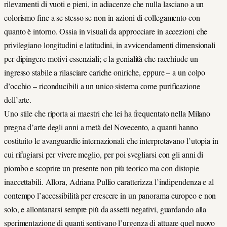
rilevamenti di vuoti e pieni, in adiacenze che nulla lasciano a un
colorismo fine a se stesso se non in azioni di collegamento con
quanto è intorno. Ossia in visuali da approcciare in accezioni che
privilegiano longitudini e latitudini, in avvicendamenti dimensionali
per dipingere motivi essenziali; e la genialità che racchiude un
ingresso stabile a rilasciare cariche oniriche, eppure – a un colpo
d’occhio – riconducibili a un unico sistema come purificazione
dell’arte.
Uno stile che riporta ai maestri che lei ha frequentato nella Milano
pregna d’arte degli anni a metà del Novecento, a quanti hanno
costituito le avanguardie internazionali che interpretavano l’utopia in
cui rifugiarsi per vivere meglio, per poi svegliarsi con gli anni di
piombo e scoprire un presente non più teorico ma con distopie
inaccettabili. Allora, Adriana Pullio caratterizza l’indipendenza e al
contempo l’accessibilità per crescere in un panorama europeo e non
solo, e allontanarsi sempre più da assetti negativi, guardando alla
sperimentazione di quanti sentivano l’urgenza di attuare quel nuovo