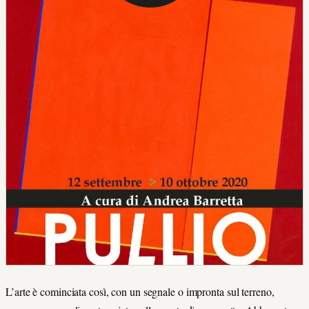
L’arte è cominciata così, con un segnale o impronta sul terreno,