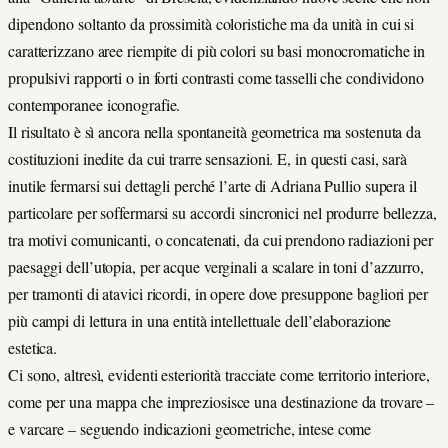
dipendono soltanto da prossimità coloristiche ma da unità in cui si
caratterizzano aree riempite di più colori su basi monocromatiche in
propulsivi rapporti o in forti contrasti come tasselli che condividono
contemporanee iconografie.
Il risultato è sì ancora nella spontaneità geometrica ma sostenuta da
costituzioni inedite da cui trarre sensazioni. E, in questi casi, sarà
inutile fermarsi sui dettagli perché l’arte di Adriana Pullio supera il
particolare per soffermarsi su accordi sincronici nel produrre bellezza,
tra motivi comunicanti, o concatenati, da cui prendono radiazioni per
paesaggi dell’utopia, per acque verginali a scalare in toni d’azzurro,
per tramonti di atavici ricordi, in opere dove presuppone bagliori per
più campi di lettura in una entità intellettuale dell’elaborazione
estetica.
Ci sono, altresì, evidenti esteriorità tracciate come territorio interiore,
come per una mappa che impreziosisce una destinazione da trovare –
e varcare – seguendo indicazioni geometriche, intese come