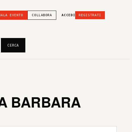
NALA EVENTO
COLLABORA
ACCEDI
REGISTRATI
CERCA
NTA BARBARA