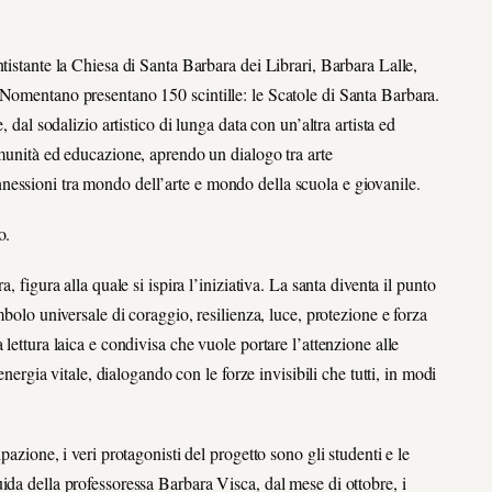
tistante la Chiesa di Santa Barbara dei Librari, Barbara Lalle,
 Nomentano presentano 150 scintille: le Scatole di Santa Barbara.
 dal sodalizio artistico di lunga data con un’altra artista ed
omunità ed educazione, aprendo un dialogo tra arte
essioni tra mondo dell’arte e mondo della scuola e giovanile.
o.
, figura alla quale si ispira l’iniziativa. La santa diventa il punto
mbolo universale di coraggio, resilienza, luce, protezione e forza
lettura laica e condivisa che vuole portare l’attenzione alle
energia vitale, dialogando con le forze invisibili che tutti, in modi
pazione, i veri protagonisti del progetto sono gli studenti e le
ida della professoressa Barbara Visca, dal mese di ottobre, i