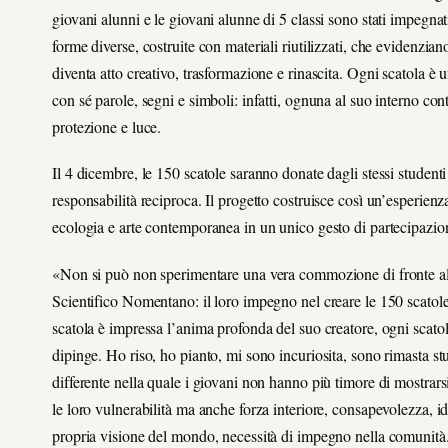
giovani alunni e le giovani alunne di 5 classi sono stati impegnati
forme diverse, costruite con materiali riutilizzati, che evidenzi
diventa atto creativo, trasformazione e rinascita. Ogni scatola è
con sé parole, segni e simboli: infatti, ognuna al suo interno co
protezione e luce.
Il 4 dicembre, le 150 scatole saranno donate dagli stessi studenti 
responsabilità reciproca. Il progetto costruisce così un’esperienza 
ecologia e arte contemporanea in un unico gesto di partecipazio
«Non si può non sperimentare una vera commozione di fronte alle
Scientifico Nomentano: il loro impegno nel creare le 150 scatole 
scatola è impressa l’anima profonda del suo creatore, ogni scato
dipinge. Ho riso, ho pianto, mi sono incuriosita, sono rimasta 
differente nella quale i giovani non hanno più timore di mostrarsi 
le loro vulnerabilità ma anche forza interiore, consapevolezza, id
propria visione del mondo, necessità di impegno nella comunità. 