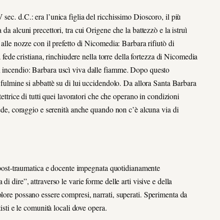
sec. d.C.: era l’unica figlia del ricchissimo Dioscoro, il più
da alcuni precettori, tra cui Origene che la battezzò e la istruì
 alle nozze con il prefetto di Nicomedia: Barbara rifiutò di
la fede cristiana, rinchiudere nella torre della fortezza di Nicomedia
n incendio: Barbara uscì viva dalle fiamme. Dopo questo
n fulmine si abbattè su di lui uccidendolo. Da allora Santa Barbara
tettrice di tutti quei lavoratori che che operano in condizioni
 fede, coraggio e serenità anche quando non c’è alcuna via di
ca post‐traumatica e docente impegnata quotidianamente
i dire”, attraverso le varie forme delle arti visive e della
olore possano essere compresi, narrati, superati. Sperimenta da
tisti e le comunità locali dove opera.