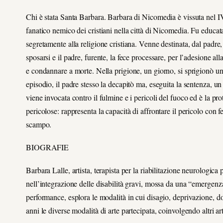
Chi è stata Santa Barbara. Barbara di Nicomedia è vissuta nel IV 
fanatico nemico dei cristiani nella città di Nicomedia. Fu educata 
segretamente alla religione cristiana. Venne destinata, dal padre,
sposarsi e il padre, furente, la fece processare, per l’adesione al
e condannare a morte. Nella prigione, un giorno, si sprigionò u
episodio, il padre stesso la decapitò ma, eseguita la sentenza, u
viene invocata contro il fulmine e i pericoli del fuoco ed è la pro
pericolose: rappresenta la capacità di affrontare il pericolo con
scampo.
BIOGRAFIE
Barbara Lalle, artista, terapista per la riabilitazione neurologi
nell’integrazione delle disabilità gravi, mossa da una “emergenza d
performance, esplora le modalità in cui disagio, deprivazione, d
anni le diverse modalità di arte partecipata, coinvolgendo altri ar