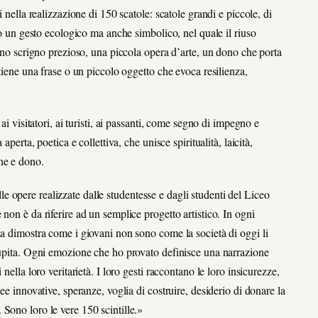
 nella realizzazione di 150 scatole: scatole grandi e piccole, di
ano un gesto ecologico ma anche simbolico, nel quale il riuso
 uno scrigno prezioso, una piccola opera d’arte, un dono che porta
ntiene una frase o un piccolo oggetto che evoca resilienza,
ai visitatori, ai turisti, ai passanti, come segno di impegno e
aperta, poetica e collettiva, che unisce spiritualità, laicità,
ne e dono.
 opere realizzate dalle studentesse e dagli studenti del Liceo
non è da riferire ad un semplice progetto artistico. In ogni
la dimostra come i giovani non sono come la società di oggi li
stupita. Ogni emozione che ho provato definisce una narrazione
nella loro veritarietà. I loro gesti raccontano le loro insicurezze,
ee innovative, speranze, voglia di costruire, desiderio di donare la
Sono loro le vere 150 scintille.»