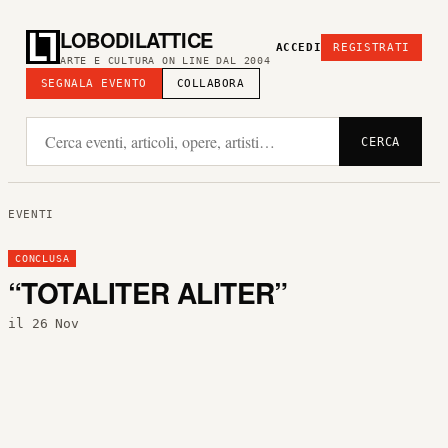
LOBODILATTICE
ACCEDI
REGISTRATI
ARTE E CULTURA ON LINE DAL 2004
SEGNALA EVENTO
COLLABORA
CERCA
EVENTI
CONCLUSA
“TOTALITER ALITER”
il 26 Nov