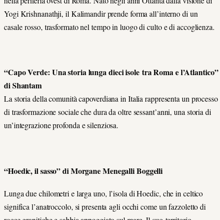
nella periferia ovest di Roma. Nato negli anni Ottanta dalla visione di
Yogi Krishnanathji, il Kalimandir prende forma all’interno di un
casale rosso, trasformato nel tempo in luogo di culto e di accoglienza.
“Capo Verde: Una storia lunga dieci isole tra Roma e l’Atlantico”
di Shantam
La storia della comunità capoverdiana in Italia rappresenta un processo
di trasformazione sociale che dura da oltre sessant’anni, una storia di
un’integrazione profonda e silenziosa.
“Hoedic, il sasso” di Morgane Menegalli Boggelli
Lunga due chilometri e larga uno, l’isola di Hoedic, che in celtico
significa l’anatroccolo, si presenta agli occhi come un fazzoletto di
rocce granitiche e sabbia appoggiato sul mare. Il suo territorio