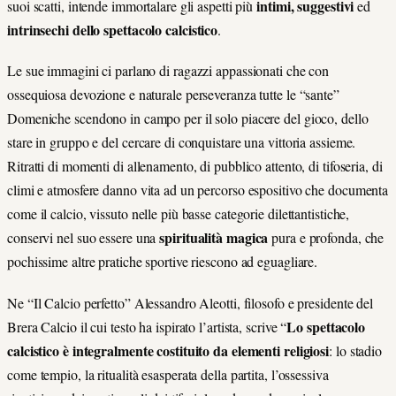
intimi, suggestivi
suoi scatti, intende immortalare gli aspetti più
ed
intrinsechi del
lo spettacolo calcistico
.
Le sue immagini ci parlano di ragazzi appassionati che con
ossequiosa devozione e naturale perseveranza tutte le “sante”
Domeniche scendono in campo per il solo piacere del gioco, dello
stare in gruppo e del cercare di conquistare una vittoria assieme.
Ritratti di momenti di allenamento, di pubblico attento, di tifoseria, di
climi e atmosfere danno vita ad un percorso espositivo che documenta
come il calcio, vissuto nelle più basse categorie dilettantistiche,
spiritualità magica
conservi nel suo essere una
pura e profonda, che
pochissime altre pratiche sportive riescono ad eguagliare.
Ne “Il Calcio perfetto” Alessandro Aleotti, filosofo e presidente del
Lo spettacolo
Brera Calcio il cui testo ha ispirato l’artista, scrive “
calcistico è integralmente costituito da elementi religiosi
: lo stadio
come tempio, la ritualità esasperata della partita, l’ossessiva