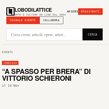
LOBODILATTICE
ACCEDI
REGISTRATI
ARTE E CULTURA ON LINE DAL 2004
SEGNALA EVENTO
COLLABORA
CERCA
EVENTI
CONCLUSA
“A SPASSO PER BRERA” DI
VITTORIO SCHIERONI
il 14 Nov