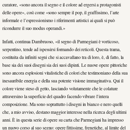
curatore, «sono ancora il segno e il colore ad ergersi a protagonisti
delle opere», così come «sono sempre il pop, il graffissimo, l’arte
informale e l’espressionismo i riferimenti artistici ai quali si può
ricondurre il suo modus operandi.»
Infatti, continua Dambruoso, «il segno di Parmegiani è vorticoso,
serpentino, tende ad ispessirsi formando dei reticoli. Questa trama,
costituita da infiniti segni che si accavallano tra di loro, è, di fatto, la
base sia dei suoi disegni sia dei suoi dipinti. Le nuove opere pittoriche
sono ancora esplosioni vitalistiche di colori che testimoniano della sua
inesauribile energia e della sua potente visione immaginativa. Qui il
colore viene steso di getto, lasciando volutamente che le colature
attraversino la superficie del quadro facendo vibrare l’intera
composizione. Ma sono soprattutto i disegni in bianco e nero quelli
che, a mio avviso, destano maggior interesse nella ricerca degli ultimi
anni. È in questa serie di opere su carta che Parmegiani ha impresso
un nuovo corso al suo segno: opere fittissime, frenetiche, al limite del