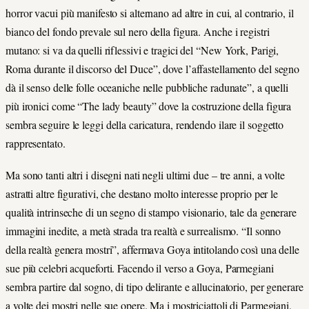
horror vacui più manifesto si alternano ad altre in cui, al contrario, il
bianco del fondo prevale sul nero della figura. Anche i registri
mutano: si va da quelli riflessivi e tragici del “New York, Parigi,
Roma durante il discorso del Duce”, dove l’affastellamento del segno
dà il senso delle folle oceaniche nelle pubbliche radunate”, a quelli
più ironici come “The lady beauty” dove la costruzione della figura
sembra seguire le leggi della caricatura, rendendo ilare il soggetto
rappresentato.
Ma sono tanti altri i disegni nati negli ultimi due – tre anni, a volte
astratti altre figurativi, che destano molto interesse proprio per le
qualità intrinseche di un segno di stampo visionario, tale da generare
immagini inedite, a metà strada tra realtà e surrealismo. “Il sonno
della realtà genera mostri”, affermava Goya intitolando così una delle
sue più celebri acqueforti. Facendo il verso a Goya, Parmegiani
sembra partire dal sogno, di tipo delirante e allucinatorio, per generare
a volte dei mostri nelle sue opere. Ma i mostriciattoli di Parmegiani,