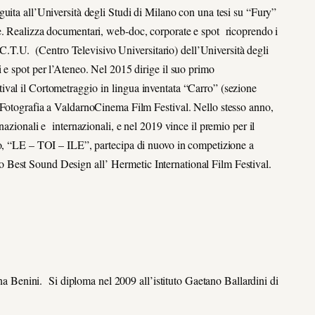
uita all’Università degli Studi di Milano con una tesi su “Fury”
e. Realizza documentari, web-doc, corporate e spot ricoprendo i
l C.T.U. (Centro Televisivo Universitario) dell’Università degli
 e spot per l’Ateneo. Nel 2015 dirige il suo primo
ival il Cortometraggio in lingua inventata “Carro” (sezione
 Fotografia a ValdarnoCinema Film Festival. Nello stesso anno,
azionali e internazionali, e nel 2019 vince il premio per il
ro, “LE – TOI – ILE”, partecipa di nuovo in competizione a
 Best Sound Design all’ Hermetic International Film Festival.
ana Benini. Si diploma nel 2009 all’istituto Gaetano Ballardini di