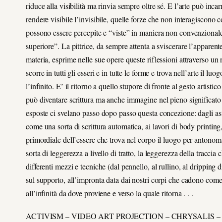
riduce alla visibilità ma rinvia sempre oltre sé. E l’arte può inca
rendere visibile l’invisibile, quelle forze che non interagiscono
possono essere percepite e “viste” in maniera non convenzionale,
superiore”. La pittrice, da sempre attenta a sviscerare l’apparente 
materia, esprime nelle sue opere queste riflessioni attraverso un r
scorre in tutti gli esseri e in tutte le forme e trova nell’arte il 
l’infinito. E’ il ritorno a quello stupore di fronte al gesto artisti
può diventare scrittura ma anche immagine nel pieno significato 
esposte ci svelano passo dopo passo questa concezione: dagli astratt
come una sorta di scrittura automatica, ai lavori di body printing
primordiale dell’essere che trova nel corpo il luogo per antonom
sorta di leggerezza a livello di tratto, la leggerezza della tracci
differenti mezzi e tecniche (dal pennello, al rullino, al dripp
sul supporto, all’impronta data dai nostri corpi che cadono come
all’infinità da dove proviene e verso la quale ritorna . . .
ACTIVISM – VIDEO ART PROJECTION – CHRYSALIS 