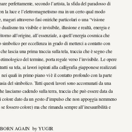
rnare perfettamente, secondo l’artista, la sfida del paradosso di
 con la luce e l’elettromagnetismo ma in un certo qual modo
 magari attraverso fasi oniriche particolari o una “visione
dualismo tra visibile e invisibile, illusione e realtà, energia e
itorno all’origine, all’essenziale, a quell’energia cosmica che
luogo simbolico per eccellenza in grado di metterci a contatto con
co che lascia una prima traccia sulla tela, traccia che è segno che
etimologico del termine, porta regale verso l’invisibile. Le opere
i su tela, ai lavori ispirati alla calligrafia giapponese realizzati
, nei quali in primo piano vi è il contatto profondo con la parte
asia del simbolico. Tutti questi lavori sono accomunati da una
a che lasciamo cadendo sulla terra, traccia che può essere data da
ing di colore dato da un gesto d’impulso che non appoggia nemmeno
 se fossero colore) ma che rimanda sempre all’inesauribilità e
– BORN AGAIN by YUGIR