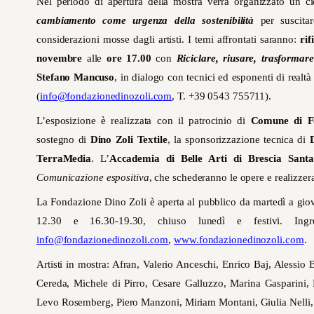
Nel periodo di apertura della mostra verrà organizzato un cic
cambiamento come urgenza della sostenibilità
per suscitar
considerazioni mosse dagli artisti. I temi affrontati saranno:
rif
novembre
alle
ore 17.00
con
Riciclare, riusare, trasforma
Stefano Mancuso
, in dialogo con tecnici ed esponenti di realtà
(
info@fondazionedinozoli.com
, T. +39 0543 755711).
L’esposizione è realizzata con il patrocinio di
Comune di Fo
sostegno di
Dino Zoli Textile
, la sponsorizzazione tecnica di
TerraMedia
. L’
Accademia di Belle Arti di Brescia Sant
Comunicazione espositiva
, che schederanno le opere e realizzera
La Fondazione Dino Zoli è aperta al pubblico da martedì a gio
12.30 e 16.30-19.30, chiuso lunedì e festivi. Ing
info@fondazionedinozoli.com
,
www.fondazionedinozoli.com
.
Artisti in mostra: Afran, Valerio Anceschi, Enrico Baj, Alessi
Cereda, Michele di Pirro, Cesare Galluzzo, Marina Gasparini,
Levo Rosemberg, Piero Manzoni, Miriam Montani, Giulia Nelli, 