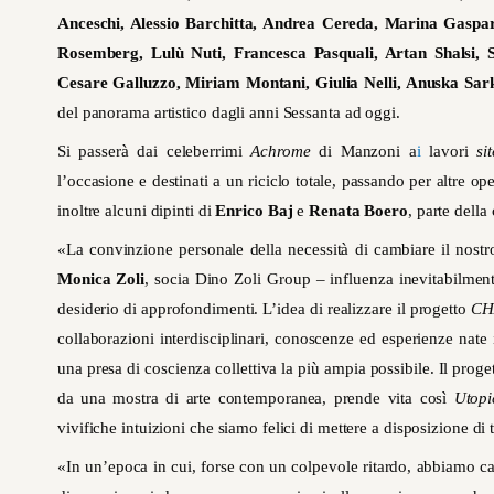
Anceschi, Alessio Barchitta, Andrea Cereda, Marina Gaspa
Rosemberg, Lulù Nuti, Francesca Pasquali, Artan Shalsi, 
Cesare Galluzzo, Miriam Montani, Giulia Nelli, Anuska Sar
del panorama artistico dagli anni Sessanta ad oggi.
Si passerà dai celeberrimi
Achrome
di Manzoni a
i
lavori
si
l’occasione e destinati a un riciclo totale, passando per altre op
inoltre alcuni dipinti di
Enrico Baj
e
Renata Boero
, parte dell
«La convinzione personale della necessità di cambiare il nost
Monica Zoli
, socia Dino Zoli Group – influenza inevitabilmente
desiderio di approfondimenti. L’idea di realizzare il progetto
CH
collaborazioni interdisciplinari, conoscenze ed esperienze nate 
una presa di coscienza collettiva la più ampia possibile. Il pro
da una mostra di arte contemporanea, prende vita così
Utopi
vivifiche intuizioni che siamo felici di mettere a disposizione di
«In un’epoca in cui, forse con un colpevole ritardo, abbiamo cap