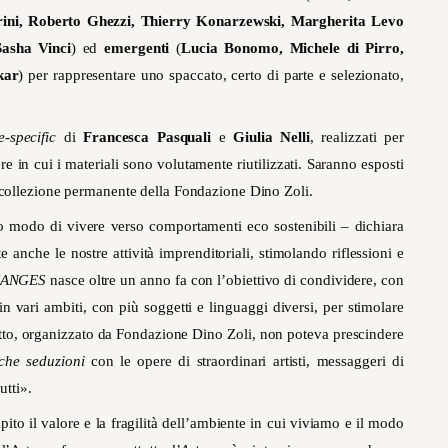
rini, Roberto Ghezzi, Thierry Konarzewski, Margherita Levo
Sasha Vinci
) ed
emergenti
(
Lucia Bonomo, Michele di Pirro,
kar
) per rappresentare uno spaccato, certo di parte e selezionato,
te-specific
di
Francesca Pasquali
e
Giulia Nelli
, realizzati per
ere in cui i materiali sono volutamente riutilizzati. Saranno esposti
a collezione permanente della Fondazione Dino Zoli.
ro modo di vivere verso comportamenti eco sostenibili – dichiara
 anche le nostre attività imprenditoriali, stimolando riflessioni e
ANGES
nasce oltre un anno fa con l’obiettivo di condividere, con
in vari ambiti, con più soggetti e linguaggi diversi, per stimolare
getto, organizzato da Fondazione Dino Zoli, non poteva prescindere
che seduzioni
con le opere di straordinari artisti, messaggeri di
 tutti».
ito il valore e la fragilità dell’ambiente in cui viviamo e il modo