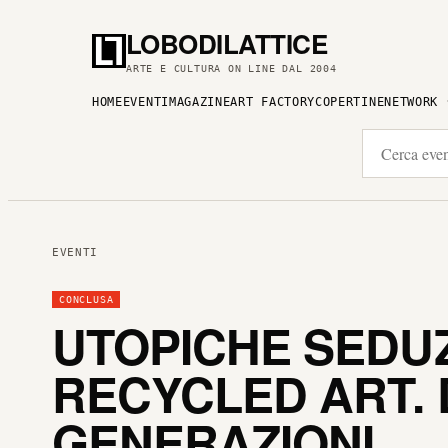
LOBODILATTICE
ARTE E CULTURA ON LINE DAL 2004
HOME
EVENTI
MAGAZINE
ART FACTORY
COPERTINE
NETWORK
EVENTI
CONCLUSA
UTOPICHE SEDUZI
RECYCLED ART. 
GENERAZIONI.