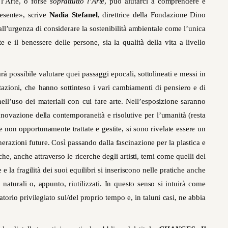
 l’Arte, o forse
soprattutto l’Arte
, può aiutarci a comprendere e
presente», scrive
Nadia Stefanel
, direttrice della Fondazione Dino
ll’urgenza di considerare la sostenibilità ambientale come l’unica
e e il benessere delle persone, sia la qualità della vita a livello
rà possibile valutare quei passaggi epocali, sottolineati e messi in
tazioni, che hanno sottinteso i vari cambiamenti di pensiero e di
ell’uso dei materiali con cui fare arte. Nell’esposizione saranno
novazione della contemporaneità e risolutive per l’umanità (resta
e non opportunamente trattate e gestite, si sono rivelate essere un
erazioni future. Così passando dalla fascinazione per la plastica e
he, anche attraverso le ricerche degli artisti, temi come quelli del
e e la fragilità dei suoi equilibri si inseriscono nelle pratiche anche
 naturali o, appunto, riutilizzati. In questo senso si intuirà come
torio privilegiato sul/del proprio tempo e, in taluni casi, ne abbia