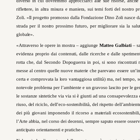
diverso in cui dovremmo approcciarci alle sue risorse, anche
riflettere, in altra misura e maniera, sui temi forti del nostro 
Zoli. «Il progetto promosso dalla Fondazione Dino Zoli nasce da
strada per il nostro prossimo futuro, per migliorare sia la salut
globale».
«Attraverso le opere in mostra – aggiunge
Matteo Galbiati
– sa
evidenza proprio dai contenuti, dalle ricerche e dalle sperimen
rotta che, dal Secondo Dopoguerra in poi, si sono riscontrati n
messe al centro quelle nuove materie che parevano essere un’in
certa e comprovata la loro vantaggiosa utilità) ma, nel tempo, s
notevole problema per l’ambiente e un gravoso lascito per le gen
le sostanze sintetiche via via si è giunti ad una consapevolezza c
riuso, del riciclo, dell’eco-sostenibilità, del rispetto dell’ambient
dei più giovani imponendo il ricorso a materiali ecosostenibili,
l’Arte abbia, nel corso dei decenni, sempre saputo essere osserva
anticipato orientamenti e pratiche».