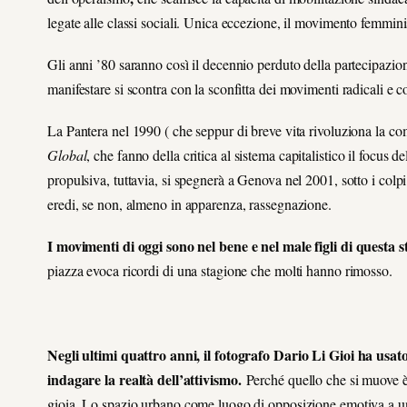
legate alle classi sociali. Unica eccezione, il movimento femmini
Gli anni ’80 saranno così il decennio perduto della partecipazi
manifestare si scontra con la sconfitta dei movimenti radicali e co
La Pantera nel 1990 ( che seppur di breve vita rivoluziona la c
Global
, che fanno della critica al sistema capitalistico il focus 
propulsiva, tuttavia, si spegnerà a Genova nel 2001, sotto i colp
eredi, se non, almeno in apparenza, rassegnazione.
I movimenti di oggi sono nel bene e nel male figli di questa s
piazza evoca ricordi di una stagione che molti hanno rimosso.
Negli ultimi quattro anni, il fotografo Dario Li Gioi ha usat
indagare la realtà dell’attivismo.
Perché quello che si muove è 
gioia. Lo spazio urbano come luogo di opposizione emotiva a un 