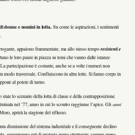
 di donne e uomini in lotta.
Su come le aspirazioni, i sentimenti
.
arrogante, appaiono frammentate, ma allo stesso tempo
resistenti e
tano le loro paure in piazza su temi che vanno dalle istanze
. La partecipazione è costante, anche se a volte i numeri non
n modo trasversale. Confluiscono in altre lotte. Si fanno corpo in
pone al potere di turno.
o state lo scenario della lotta di classe e della contrapposizione
culminata nel ’77, anno in cui lo scontro raggiunse l’apice. Gli
anni
oro, aprirà la stagione del riflusso.
nta dismissione del sistema industriale e il conseguente declino
ale, genereranno reti di protesta meno strutturate, sempre meno