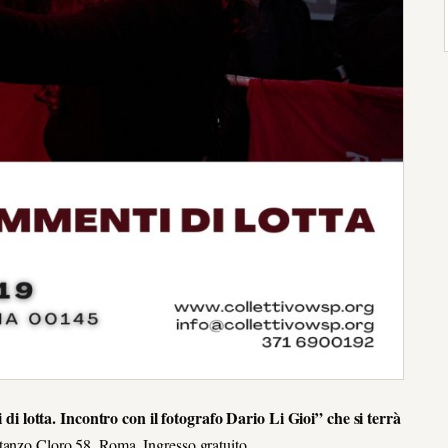
 lotta. Incontro con il fotografo Dario Li Gioi” che si terrà
tanzo Cloro 58, Roma. Ingresso gratuito.