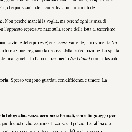
sta, che pur scontando alcune divisioni, rimarrà forte.
one. Non perché manchi la voglia, ma perché ogni istanza di
n l’apparato repressivo nato sulla scorta della lotta al terrorismo.
omunicazione delle proteste) e, successivamente, il movimento N
o
della loro azione, segnano la riscossa della partecipazione. La spinta
i dei manganelli. In Italia il movimento
No Global
non ha lasciato
toria.
Spesso vengono guardati con diffidenza e timore. La
o la fotografia, senza acrobazie formali, come linguaggio per
più di quello che vediamo. Il corpo e il potere. La rabbia e la
sistema di potere che tende essere indifferente e spesso