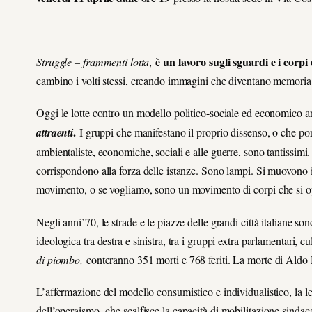
è un lavoro sugli sguardi e i corpi
Struggle – frammenti lotta
,
cambino i volti stessi, creando immagini che diventano memoria
Oggi le lotte contro un modello politico-sociale ed economico 
.
attraenti
I gruppi che manifestano il proprio dissenso, o che por
ambientaliste, economiche, sociali e alle guerre, sono tantissimi
corrispondono alla forza delle istanze. Sono lampi. Si muovono i
movimento, o se vogliamo, sono un movimento di corpi che si op
Negli anni’70, le strade e le piazze delle grandi città italiane son
ideologica tra destra e sinistra, tra i gruppi extra parlamentari, 
di piombo,
conteranno 351 morti e 768 feriti. La morte di Aldo M
L’affermazione del modello consumistico e individualistico, la le
,
dell’operaismo
che scalfisce la capacità di mobilitazione sindac