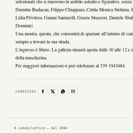
selezionati che si muovono in ambito astratto e figurativo, senza 
Dumitru Budacan, Filippo Chiappara, Cirtita Monica Steliana,
Lidia Privitera, Gianni Santarelli, Grazia Strazzeri, Daniele S
Dominici
Una mostra, questa, che consentirà di spaziare all’interno di varie
sempre a trovare la sua strada.
L’ingresso è libero. La galleria rimarrà aperta dalle 10 alle 12 e d
della mascherina.
Per maggiori informazioni si può telefonare al 339 1943484.
CONDIVIDI
© Lobodilattice — dal 2004