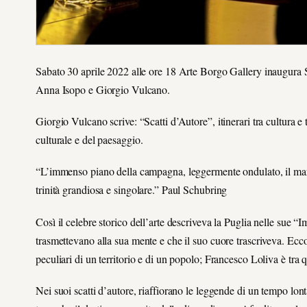
Sabato 30 aprile 2022 alle ore 18 Arte Borgo Gallery inaugura S
Anna Isopo e Giorgio Vulcano.
Giorgio Vulcano scrive: “Scatti d’Autore”, itinerari tra cultura e
culturale e del paesaggio.
“L’immenso piano della campagna, leggermente ondulato, il mare 
trinità grandiosa e singolare.” Paul Schubring
Così il celebre storico dell’arte descriveva la Puglia nelle sue 
trasmettevano alla sua mente e che il suo cuore trascriveva. Ecco 
peculiari di un territorio e di un popolo; Francesco Loliva è tra q
Nei suoi scatti d’autore, riaffiorano le leggende di un tempo lont