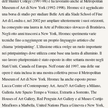
dell’Hunter College (1997-98) e ha lavoranto anche al Metropolitan
Museum of Art di New York (1992-1998). Hromec si è aggiudicato
una borsa di studio per studiare Belle Arti alla Slade School of Fine
Art di Londra e, nel 2002 per ampliare ulteriormente i suoi orizzonti,
ha conseguito una laurea in Arte al Politecnico slovacco di Bratislava.
Negli otto anni trascorsi a New York, Hromec sperimenta varie
tecniche fino a raggiungere un proprio linguaggio artistico che
chiama ‘printpainting’. L’illusione ottica svolge un ruolo importante
nei printpaintings dove utilizza come base una lastra di alluminio. Il
suo lavoro pluripremiato è stato esposto in oltre settanta mostre negli
Stati Uniti, Canada ed Europa. Nell’estate del 1997, una delle sue
opere è stata inclusa in una mostra collettiva presso il Metropolitan
Museum of Art di New York. Hromec ha anche esposto presso
Lucca Centre of Contemporary Art, Area35 Art Gallery a Milano,
Galleria Arte Spazio Tempo a Venice, Extrartis a Sorrento, The
Houses of Art Gallery, Red Penguin Art Gallery e al Museo Cortijo
Miraflores a Marbella, United Nations Plaza a Ginevra e New York,