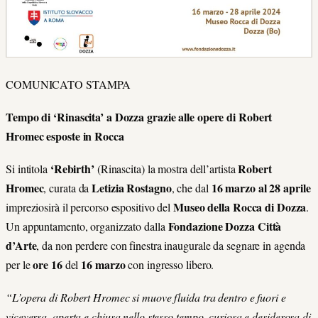
COMUNICATO STAMPA
Tempo di ‘Rinascita’ a Dozza grazie alle opere di Robert
Hromec esposte in Rocca
‘Rebirth’
Robert
Si intitola
(Rinascita) la mostra dell’artista
Hromec
Letizia Rostagno
16 marzo al 28 aprile
, curata da
, che dal
Museo della Rocca di Dozza
impreziosirà il percorso espositivo del
.
Fondazione Dozza Città
Un appuntamento, organizzato dalla
d’Arte
, da non perdere con finestra inaugurale da segnare in agenda
ore 16
16 marzo
per le
del
con ingresso libero.
“L’opera di Robert Hromec si muove fluida tra dentro e fuori e
viceversa, aperta e chiusa nello stesso tempo, curiosa e desiderosa di