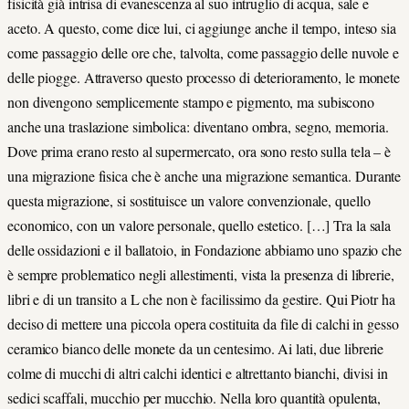
fisicità già intrisa di evanescenza al suo intruglio di acqua, sale e
aceto. A questo, come dice lui, ci aggiunge anche il tempo, inteso sia
come passaggio delle ore che, talvolta, come passaggio delle nuvole e
delle piogge. Attraverso questo processo di deterioramento, le monete
non divengono semplicemente stampo e pigmento, ma subiscono
anche una traslazione simbolica: diventano ombra, segno, memoria.
Dove prima erano resto al supermercato, ora sono resto sulla tela – è
una migrazione fisica che è anche una migrazione semantica. Durante
questa migrazione, si sostituisce un valore convenzionale, quello
economico, con un valore personale, quello estetico. […] Tra la sala
delle ossidazioni e il ballatoio, in Fondazione abbiamo uno spazio che
è sempre problematico negli allestimenti, vista la presenza di librerie,
libri e di un transito a L che non è facilissimo da gestire. Qui Piotr ha
deciso di mettere una piccola opera costituita da file di calchi in gesso
ceramico bianco delle monete da un centesimo. Ai lati, due librerie
colme di mucchi di altri calchi identici e altrettanto bianchi, divisi in
sedici scaffali, mucchio per mucchio. Nella loro quantità opulenta,