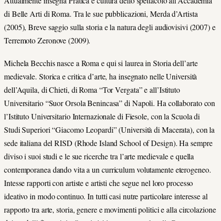
Attualmente insegna Pratica e cultura dello spettacolo all’Accademia
di Belle Arti di Roma. Tra le sue pubblicazioni, Merda d’Artista
(2005), Breve saggio sulla storia e la natura degli audiovisivi (2007) e
Terremoto Zeronove (2009).
Michela Becchis nasce a Roma e qui si laurea in Storia dell’arte
medievale. Storica e critica d’arte, ha insegnato nelle Università
dell’Aquila, di Chieti, di Roma “Tor Vergata” e all’Istituto
Universitario “Suor Orsola Benincasa” di Napoli. Ha collaborato con
l’Istituto Universitario Internazionale di Fiesole, con la Scuola di
Studi Superiori “Giacomo Leopardi” (Università di Macerata), con la
sede italiana del RISD (Rhode Island School of Design). Ha sempre
diviso i suoi studi e le sue ricerche tra l’arte medievale e quella
contemporanea dando vita a un curriculum volutamente eterogeneo.
Intesse rapporti con artiste e artisti che segue nel loro processo
ideativo in modo continuo. In tutti casi nutre particolare interesse al
rapporto tra arte, storia, genere e movimenti politici e alla circolazione