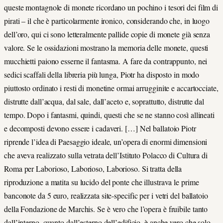
queste montagnole di monete ricordano un pochino i tesori dei film di
pirati – il che è particolarmente ironico, considerando che, in luogo
dell’oro, qui ci sono letteralmente pallide copie di monete già senza
valore. Se le ossidazioni mostrano la memoria delle monete, questi
mucchietti paiono esserne il fantasma. A fare da contrappunto, nei
sedici scaffali della libreria più lunga, Piotr ha disposto in modo
piuttosto ordinato i resti di monetine ormai arrugginite e accartocciate,
distrutte dall’acqua, dal sale, dall’aceto e, soprattutto, distrutte dal
tempo. Dopo i fantasmi, quindi, questi che se ne stanno così allineati
e decomposti devono essere i cadaveri. […] Nel ballatoio Piotr
riprende l’idea di Paesaggio ideale, un’opera di enormi dimensioni
che aveva realizzato sulla vetrata dell’Istituto Polacco di Cultura di
Roma per Laborioso, Laborioso, Laborioso. Si tratta della
riproduzione a matita su lucido del ponte che illustrava le prime
banconote da 5 euro, realizzata site-specific per i vetri del ballatoio
della Fondazione de Marchis. Se è vero che l’opera è fruibile tanto
dall’interno, quanto dall’esterno dell’edificio, è anche vero che solo