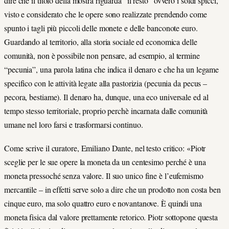
dire che il titolo della mostra riguarda “il resto” ovvero i soldi spicci,
visto e considerato che le opere sono realizzate prendendo come
spunto i tagli più piccoli delle monete e delle banconote euro.
Guardando al territorio, alla storia sociale ed economica delle
comunità, non è possibile non pensare, ad esempio, al termine
“pecunia”, una parola latina che indica il denaro e che ha un legame
specifico con le attività legate alla pastorizia (pecunia da pecus –
pecora, bestiame). Il denaro ha, dunque, una eco universale ed al
tempo stesso territoriale, proprio perchè incarnata dalle comunità
umane nel loro farsi e trasformarsi continuo.
Come scrive il curatore, Emiliano Dante, nel testo critico: «Piotr
sceglie per le sue opere la moneta da un centesimo perché è una
moneta pressoché senza valore. Il suo unico fine è l’eufemismo
mercantile – in effetti serve solo a dire che un prodotto non costa ben
cinque euro, ma solo quattro euro e novantanove. È quindi una
moneta fisica dal valore prettamente retorico. Piotr sottopone questa