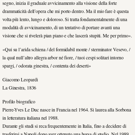
segno, inizia il graduale avvicinamento alla visione della forte
drammaticità dell’opera che mi porto dentro. Ma il mio fare è questa
volta più lento, lungo e doloroso. Si tratta fondamentalmente di una
modalità di avvicinamento, di un tentativo di portare avanti una
visione che si rivelerà pian piano e che lascerà stupiti. Me per primo».
«Qui su l’arida schiena / del formidabil monte / sterminator Vesevo, /
la qual null’altro allegra arbor né fiore, / tuoi cespi solitari intorno
spargi, / odorata ginestra, / contenta dei deserti»
Giacomo Leopardi
La Ginestra, 1836
Profilo biografico
Pierre-Yves Le Duc nasce in Francia nel 1964. Si laurea alla Sorbona
in letteratura italiana nel 1988.
Durante gli studi si reca frequentemente in Italia, fino a decidere di
trasferirsi a Napoli dopo aver ottenuto una borsa di studio. Nel 1989