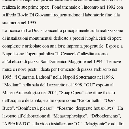
realizza le sue prime opere. Fondamentale è l’incontro nel 1992 con
Alfredo Bovio Di Giovanni frequentandone il laboratorio fino alla
sua morte nel 1995.
La ricerca di Le Duc si concentra principalmente sulla realizzazione
di installazioni monumentali dedicate a precisi luoghi, cicli di opere
complesse e articolate con una forte impronta progettuale. Esposte a
Napoli sono l’opera pubblica “Il Cenacolo” allestita attorno
all’obelisco di piazza San Domenico Maggiore nel 1994, “Le nove
muse e i nove poeti” ideata per l’emiciclo di piazza Plebiscito nel
1995, “I Quaranta Ladroni” nella Napoli Sotterranea nel 1996,
“Medium” nella sala del Lazzaretto nel 1998, “GU” esposta al
Museo Archeologico nel 2004, “Soap Opera” che ritrae il ciclo
dell’acqua e della vita, e altre opere come “Erotoritratti”, “Osso-
Buco”, “Bonificarsi, please!”, “Rosarno, desperate house-lives”. Ha
lavorato all’elaborazione di “Métastrophysique”, “Débordements”,
“APPARATO”, alla video installazione “O”, “Magigonie” e ad altri