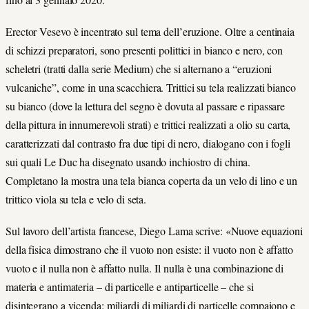
Erector Vesevo è incentrato sul tema dell’eruzione. Oltre a centinaia
di schizzi preparatori, sono presenti polittici in bianco e nero, con
scheletri (tratti dalla serie Medium) che si alternano a “eruzioni
vulcaniche”, come in una scacchiera. Trittici su tela realizzati bianco
su bianco (dove la lettura del segno è dovuta al passare e ripassare
della pittura in innumerevoli strati) e trittici realizzati a olio su carta,
caratterizzati dal contrasto fra due tipi di nero, dialogano con i fogli
sui quali Le Duc ha disegnato usando inchiostro di china.
Completano la mostra una tela bianca coperta da un velo di lino e un
trittico viola su tela e velo di seta.
Sul lavoro dell’artista francese, Diego Lama scrive: «Nuove equazioni
della fisica dimostrano che il vuoto non esiste: il vuoto non è affatto
vuoto e il nulla non è affatto nulla. Il nulla è una combinazione di
materia e antimateria – di particelle e antiparticelle – che si
disintegrano a vicenda: miliardi di miliardi di particelle compaiono e