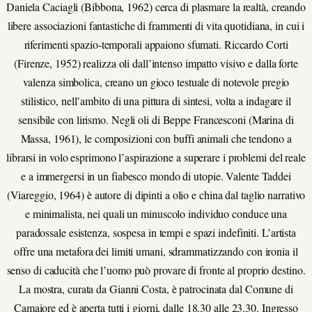
Daniela Caciagli (Bibbona, 1962) cerca di plasmare la realtà, creando
libere associazioni fantastiche di frammenti di vita quotidiana, in cui i
riferimenti spazio-temporali appaiono sfumati. Riccardo Corti
(Firenze, 1952) realizza oli dall’intenso impatto visivo e dalla forte
valenza simbolica, creano un gioco testuale di notevole pregio
stilistico, nell’ambito di una pittura di sintesi, volta a indagare il
sensibile con lirismo. Negli oli di Beppe Francesconi (Marina di
Massa, 1961), le composizioni con buffi animali che tendono a
librarsi in volo esprimono l’aspirazione a superare i problemi del reale
e a immergersi in un fiabesco mondo di utopie. Valente Taddei
(Viareggio, 1964) è autore di dipinti a olio e china dal taglio narrativo
e minimalista, nei quali un minuscolo individuo conduce una
paradossale esistenza, sospesa in tempi e spazi indefiniti. L’artista
offre una metafora dei limiti umani, sdrammatizzando con ironia il
senso di caducità che l’uomo può provare di fronte al proprio destino.
La mostra, curata da Gianni Costa, è patrocinata dal Comune di
Camaiore ed è aperta tutti i giorni, dalle 18.30 alle 23.30. Ingresso