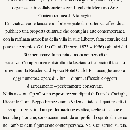
organizzata in collaborazione con la galleria Mercurio Arte
Contemporanea di Viareggio.
L’iniziativa vuole lanciare un forte segnale di ripartenza, offrendo al
pubblico una proposta culturale che coniughi l’arte contemporanea
con la raffinata atmosfera della villa in stile Liberty, fatta costruire dal
pittore e ceramista Galileo Chini (Firenze, 1873 – 1956) agli inizi del
‘900 per crearvi la propria dimora nei periodi di
vacanza. Completamente ristrutturata lasciando inalterato il fascino
originario, la Residenza d’Epoca Hotel Club I Pini accoglie ancora
oggi numerose opere di Chini – dipinti, affreschi e oggetti
d’arredamento – perfettamente conservate.
Nella mostra “Open” sono esposti recenti dipinti di Daniela Caciagli,
Riccardo Corti, Beppe Francesconi e Valente Taddei. I quattro artisti,
seppur diversi tra loro per formazione estetica, scelte stilistiche e
tecniche pittoriche, sono accomunati da un profondo spirito di ricerca
nell’ambito della figurazione contemporanea. Nei suoi acrilici su tela,