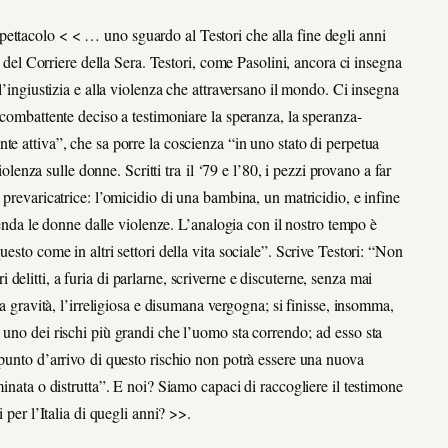
spettacolo
< <
… uno sguardo al Testori che alla fine degli anni
a del Corriere della Sera. Testori, come Pasolini, ancora ci insegna
l’ingiustizia e alla violenza che attraversano il mondo. Ci insegna
 combattente deciso a testimoniare la speranza, la speranza-
te attiva”, che sa porre la coscienza “in uno stato di perpetua
iolenza sulle donne. Scritti tra il ‘79 e l’80, i pezzi provano a far
 prevaricatrice: l’omicidio di una bambina, un matricidio, e infine
ifenda le donne dalle violenze. L’analogia con il nostro tempo è
esto come in altri settori della vita sociale”. Scrive Testori: “Non
elitti, a furia di parlarne, scriverne e discuterne, senza mai
la gravità, l’irreligiosa e disumana vergogna; si finisse, insomma,
 uno dei rischi più grandi che l’uomo sta correndo; ad esso sta
 punto d’arrivo di questo rischio non potrà essere una nuova
minata o distrutta”. E noi? Siamo capaci di raccogliere il testimone
 per l’Italia di quegli anni? >>.