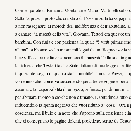
Con le parole di Ermanna Montanari e Marco Martinelli sullo 
Settanta prese il posto che era stato di Pasolini sulla terza pagin
a non rassegnarci al moloch dell’indifferenza e dell’abitudine, al
a cantare “la maestà della vita”. Giovanni Testori era questo: un
bambina. Con furia e con pazienza, la quale “è virtù primariamen
allerta”. Abbiamo scelto tre articoli legati da un filo preciso: la v
luce sull’oscura malìa che incantena il “maschio” alla sua lingua
la richiesta che Testori fa allo Stato italiano di una legge che d
inquietante: segno di quanto sia “immobile” il nostro Paese, in qu
vorremmo che, come va succedendo per altre vergogne e per altri d
assumere la responsabilità di un gesto, si finisse per diminuirne 
per abituare l’uomo a ciò che non è umano. L’abitudine a tutto è
inducendolo la spinta negativa che vuol ridurlo a “cosa”. Ora il
coscienza, ma il buio e la notte che s’aprono sulla coscienza eli
che ci consegnano le pagine dolenti, profetiche, scritte da Testori