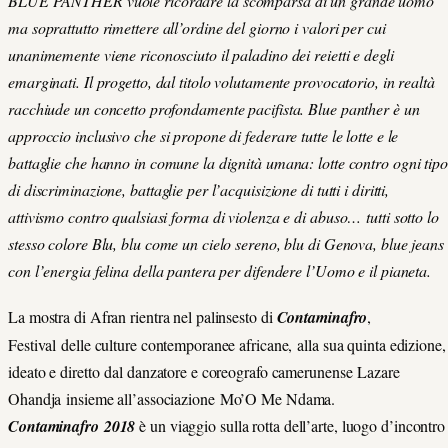
BLUE PANTHER vuole ricordare la scomparsa di un grande uomo
ma soprattutto rimettere all’ordine del giorno i valori per cui
unanimemente viene riconosciuto il paladino dei reietti e degli
emarginati. Il progetto, dal titolo volutamente provocatorio, in realtà
racchiude un concetto profondamente pacifista. Blue panther è un
approccio inclusivo che si propone di federare tutte le lotte e le
battaglie che hanno in comune la dignità umana: lotte contro ogni tipo
di discriminazione, battaglie per l’acquisizione di tutti i diritti,
attivismo contro qualsiasi forma di violenza e di abuso… tutti sotto lo
stesso colore Blu, blu come un cielo sereno, blu di Genova, blue jeans
con l’energia felina della pantera per difendere l’Uomo e il pianeta.
La mostra di Afran rientra nel palinsesto di
Contaminafro
,
Festival delle culture contemporanee africane, alla sua quinta edizione,
ideato e diretto dal danzatore e coreografo camerunense Lazare
Ohandja insieme all’associazione Mo’O Me Ndama.
Contaminafro 2018
è un viaggio sulla rotta dell’arte, luogo d’incontro