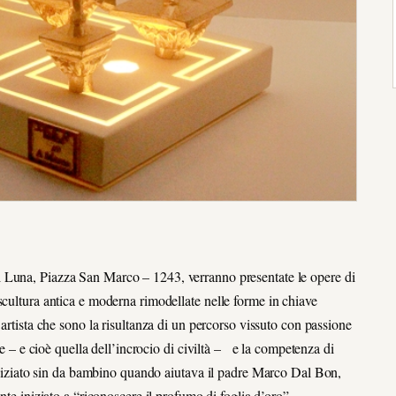
l Luna, Piazza San Marco – 1243, verranno presentate le opere di
scultura antica e moderna rimodellate nelle forme in chiave
 artista che sono la risultanza di un percorso vissuto con passione
te – e cioè quella dell’incrocio di civiltà – e la competenza di
a iniziato sin da bambino quando aiutava il padre Marco Dal Bon,
nte iniziato a “riconoscere il profumo di foglia d’oro”.