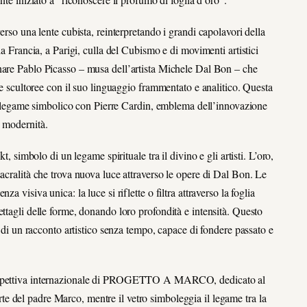
erso una lente cubista, reinterpretando i grandi capolavori della
la Francia, a Parigi, culla del Cubismo e di movimenti artistici
inare Pablo Picasso – musa dell’artista Michele Dal Bon – che
ere scultoree con il suo linguaggio frammentato e analitico. Questa
e il legame simbolico con Pierre Cardin, emblema dell’innovazione
e modernità.
t, simbolo di un legame spirituale tra il divino e gli artisti. L’oro,
acralità che trova nuova luce attraverso le opere di Dal Bon.
Le
 visiva unica: la luce si riflette o filtra attraverso la foglia
ttagli delle forme, donando loro profondità e intensità. Questo
i di un racconto artistico senza tempo, capace di fondere passato e
ettiva internazionale di
PROGETTO
A MARCO
,
dedicato al
e del padre Marco, mentre il vetro simboleggia il legame tra la