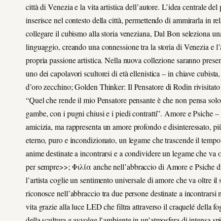
città di Venezia e la vita artistica dell’autore. L’idea centrale de
inserisce nel contesto della città, permettendo di ammirarla in re
collegare il cubismo alla storia veneziana, Dal Bon seleziona una 
linguaggio, creando una connessione tra la storia di Venezia e l’a
propria passione artistica. Nella nuova collezione saranno presen
uno dei capolavori scultorei di età ellenistica –
in chiave cubista
d’oro zecchino;
Golden Thinker: Il Pensatore di Rodin rivisitato
“Quel che rende il mio Pensatore pensante è che non pensa solo 
gambe, con i pugni chiusi e i piedi contratti”
.
Amore e Psiche –
amicizia, ma rappresenta un amore profondo e disinteressato, pi
eterno, puro e incondizionato, un legame che trascende il tempo
anime destinate a incontrarsi e a condividere un legame che va o
per sempre>>;
Φιλία
anche nell’abbraccio di
Amore e Psiche
d
l’artista coglie un sentimento universale di amore che va oltre il
riconosce nell’abbraccio tra due persone destinate a incontrarsi n
vita grazie alla luce LED che filtra attraverso il craquelé della 
della scultura e avvolge l’ambiente in un’atmosfera di intensa spir