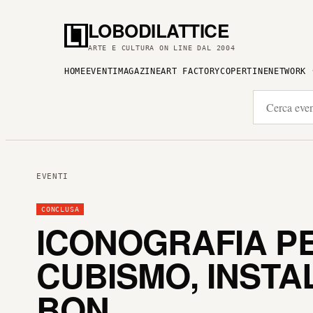
LOBODILATTICE
ARTE E CULTURA ON LINE DAL 2004
HOME
EVENTI
MAGAZINE
ART FACTORY
COPERTINE
NETWORK
EVENTI
CONCLUSA
ICONOGRAFIA PE
CUBISMO, INSTA
BON