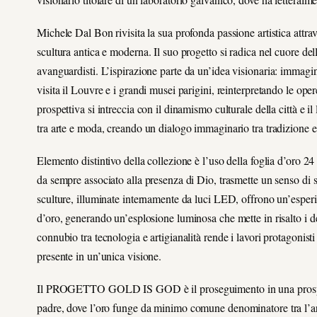
Michele Dal Bon rivisita la sua profonda passione artistica attrav
scultura antica e moderna. Il suo progetto si radica nel cuore del
avanguardisti.
L’ispirazione parte da un’idea visionaria: immag
visita il Louvre e i grandi musei parigini, reinterpretando le op
prospettiva si intreccia con il dinamismo culturale della città 
tra arte e moda, creando un dialogo immaginario tra tradizione 
Elemento distintivo della collezione è l’uso della foglia d’oro 24 k
da sempre associato alla presenza di Dio, trasmette un senso di s
sculture, illuminate internamente da luci LED, offrono un’esperienza
d’oro, generando un’esplosione luminosa che mette in risalto i de
connubio tra tecnologia e artigianalità rende i lavori protagonist
presente in un’unica visione.
Il
PROGETTO GOLD IS GOD
è il proseguimento in una prosp
padre,
dove l’oro funge da minimo comune denominatore tra l’art