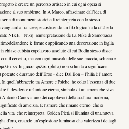
l progetto è creare un percorso artistico in cui ogni opera si
lazione al suo ambiente.
In
A Marco
, a
ffascinato dall’idea di
serie di monumenti storici e li reinterpreta con lo stesso
vanguardia francese, e costruendo un filo logico tra la città e la
tati
:
NIKE –
Νίκη
, reinterpretazione de
La Nike di Samotracia –
, rimodellandone le forme e applicando una decorazione in foglia
 in chiave cubista
capolavoro assoluto di cui Rodin stesso disse:
con il cervello, ma con ogni muscolo delle sue braccia, schiena e
φιλία
<<
In greco, φιλία (philia) non si limita a significare
ù potente e duraturo dell’Eros
– dice Dal Bon –
Philia è l’amore
.
In quell’abbraccio tra Amore e Psiche, ho colto l’essenza di due
ltre il desiderio: un’unione eterna, simbolo di un amore che vive
i Antonio Canova, uno dei capolavori della scultura moderna,
 significato di amicizia. È l’amore che rimane eterno, che si
ella vita, che reinterpreta,
Golden Pietà
si illumina di una nuova
foglia d’oro, creando un’esplosione luminosa che valorizza i dettagli
itualità.