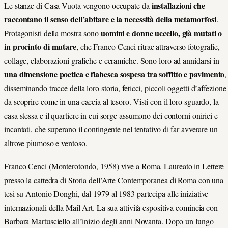
installazioni che
Le stanze di Casa Vuota vengono occupate da
raccontano il senso dell’abitare e la necessità della metamorfosi
.
uomini e donne uccello, già mutati o
Protagonisti della mostra sono
in procinto di mutare
, che Franco Cenci ritrae attraverso fotografie,
collage, elaborazioni grafiche e ceramiche. Sono loro ad annidarsi in
una dimensione poetica e fiabesca sospesa tra soffitto e pavimento
,
disseminando tracce della loro storia, feticci, piccoli oggetti d’affezione
da scoprire come in una caccia al tesoro. Visti con il loro sguardo, la
casa stessa e il quartiere in cui sorge assumono dei contorni onirici e
incantati, che superano il contingente nel tentativo di far avverare un
altrove piumoso e ventoso.
Franco Cenci (Monterotondo, 1958) vive a Roma. Laureato in Lettere
presso la cattedra di Storia dell’Arte Contemporanea di Roma con una
tesi su Antonio Donghi, dal 1979 al 1983 partecipa alle iniziative
internazionali della Mail Art. La sua attività espositiva comincia con
Barbara Martusciello all’inizio degli anni Novanta. Dopo un lungo