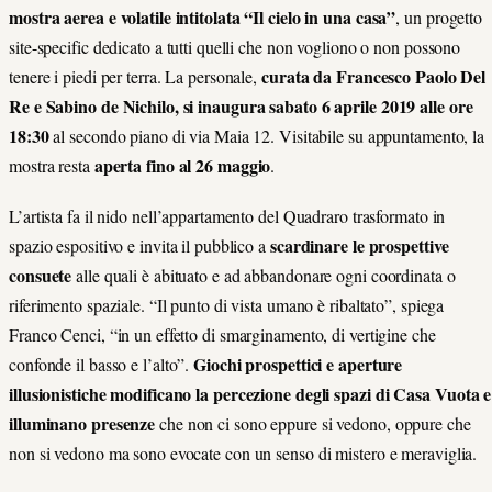
mostra aerea e volatile intitolata “Il cielo in una casa”
, un progetto
site-specific dedicato a tutti quelli che non vogliono o non possono
curata da Francesco Paolo Del
tenere i piedi per terra. La personale,
Re e Sabino de Nichilo, si inaugura sabato 6 aprile 2019 alle ore
18:30
al secondo piano di via Maia 12. Visitabile su appuntamento, la
aperta fino al 26 maggio
mostra resta
.
L’artista fa il nido nell’appartamento del Quadraro trasformato in
scardinare le prospettive
spazio espositivo e invita il pubblico a
consuete
alle quali è abituato e ad abbandonare ogni coordinata o
riferimento spaziale. “Il punto di vista umano è ribaltato”, spiega
Franco Cenci, “in un effetto di smarginamento, di vertigine che
Giochi prospettici e aperture
confonde il basso e l’alto”.
illusionistiche modificano la percezione degli
spazi di Casa Vuota e
illuminano presenze
che non ci sono eppure si vedono, oppure che
non si vedono ma sono evocate con un senso di mistero e meraviglia.