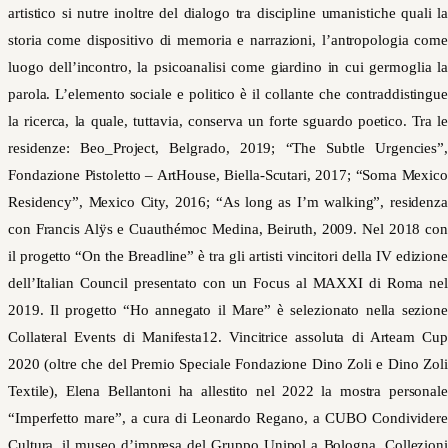
artistico si nutre inoltre del dialogo tra discipline umanistiche quali la
storia come dispositivo di memoria e narrazioni, l’antropologia come
luogo dell’incontro, la psicoanalisi come giardino in cui germoglia la
parola. L’elemento sociale e politico è il collante che contraddistingue
la ricerca, la quale, tuttavia, conserva un forte sguardo poetico. Tra le
residenze: Beo_Project, Belgrado, 2019; “The Subtle Urgencies”,
Fondazione Pistoletto – ArtHouse, Biella-Scutari, 2017; “Soma Mexico
Residency”, Mexico City, 2016; “As long as I’m walking”, residenza
con Francis Alÿs e Cuauthémoc Medina, Beiruth, 2009. Nel 2018 con
il progetto “On the Breadline” è tra gli artisti vincitori della IV edizione
dell’Italian Council presentato con un Focus al MAXXI di Roma nel
2019. Il progetto “Ho annegato il Mare” è selezionato nella sezione
Collateral Events di Manifesta12. Vincitrice assoluta di Arteam Cup
2020 (oltre che del Premio Speciale Fondazione Dino Zoli e Dino Zoli
Textile), Elena Bellantoni ha allestito nel 2022 la mostra personale
“Imperfetto mare”, a cura di Leonardo Regano, a CUBO Condividere
Cultura, il museo d’impresa del Gruppo Unipol a Bologna. Collezioni