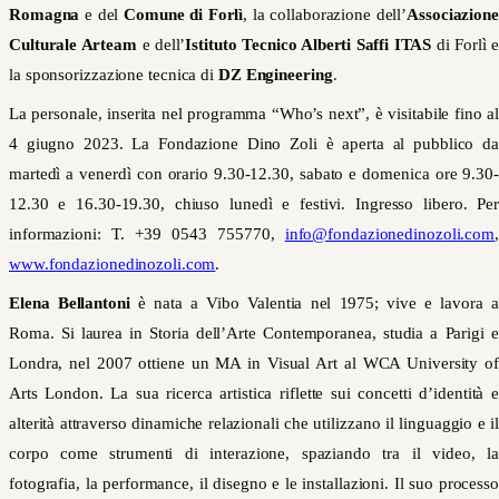
Romagna
e del
Comune di Forlì
, la collaborazione dell’
Associazione
Culturale Arteam
e dell’
Istituto Tecnico Alberti Saffi ITAS
di Forlì e
la sponsorizzazione tecnica di
DZ Engineering
.
La personale, inserita nel programma “Who’s next”, è visitabile fino al
4 giugno 2023. La Fondazione Dino Zoli è aperta al pubblico da
martedì a venerdì con orario 9.30-12.30, sabato e domenica ore 9.30-
12.30 e 16.30-19.30, chiuso lunedì e festivi. Ingresso libero. Per
informazioni: T. +39 0543 755770,
info@fondazionedinozoli.com
,
www.fondazionedinozoli.com
.
Elena Bellantoni
è nata a Vibo Valentia nel 1975; vive e lavora a
Roma. Si laurea in Storia dell’Arte Contemporanea, studia a Parigi e
Londra, nel 2007 ottiene un MA in Visual Art al WCA University of
Arts London. La sua ricerca artistica riflette sui concetti d’identità e
alterità attraverso dinamiche relazionali che utilizzano il linguaggio e il
corpo come strumenti di interazione, spaziando tra il video, la
fotografia, la performance, il disegno e le installazioni. Il suo processo