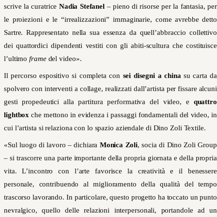
scrive la curatrice
Nadia Stefanel
– pieno di risorse per la fantasia, per
le proiezioni e le “irrealizzazioni” immaginarie, come avrebbe detto
Sartre. Rappresentato nella sua essenza da quell’abbraccio collettivo
dei quattordici dipendenti vestiti con gli abiti-scultura che costituisce
l’ultimo
frame
del video».
Il percorso espositivo si completa con
sei disegni
a china
su carta da
spolvero con interventi a collage, realizzati dall’artista per fissare alcuni
gesti propedeutici alla partitura performativa del video, e
quattro
lightbox
che mettono in evidenza i passaggi fondamentali del video, in
cui l’artista si relaziona con lo spazio aziendale di Dino Zoli Textile.
«Sul luogo di lavoro – dichiara
Monica Zoli
, socia di Dino Zoli Group
– si trascorre una parte importante della propria giornata e della propria
vita. L’incontro con l’arte favorisce la creatività e il benessere
personale, contribuendo al miglioramento della qualità del tempo
trascorso lavorando. In particolare, questo progetto ha toccato un punto
nevralgico, quello delle relazioni interpersonali, portandole ad un