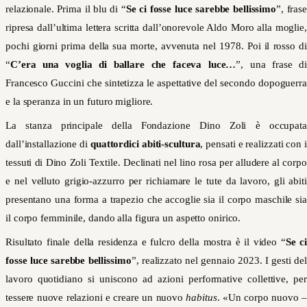
relazionale. Prima il blu di “
Se ci fosse luce sarebbe bellissimo
”, fras
ripresa dall’ultima lettera scritta dall’onorevole Aldo Moro alla moglie,
pochi giorni prima della sua morte, avvenuta nel 1978. Poi il rosso di
“
C’era una voglia di ballare che faceva luce…
”, una frase di
Francesco Guccini che sintetizza le aspettative del secondo dopoguerra
e la speranza in un futuro migliore.
La stanza principale della Fondazione Dino Zoli è occupata
dall’installazione di
quattordici abiti-scultura
, pensati e realizzati con i
tessuti di Dino Zoli Textile. Declinati nel lino rosa per alludere al corpo
e nel velluto grigio-azzurro per richiamare le tute da lavoro, gli abiti
presentano una forma a trapezio che accoglie sia il corpo maschile sia
il corpo femminile, dando alla figura un aspetto onirico.
Risultato finale della residenza e fulcro della mostra è il video “
Se ci
fosse luce sarebbe bellissimo
”, realizzato nel gennaio 2023. I gesti del
lavoro quotidiano si uniscono ad azioni performative collettive, per
tessere nuove relazioni e creare un nuovo
habitus
. «Un corpo nuovo –