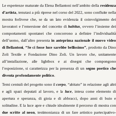
Le esperienze maturate da Elena Bellantoni nell’ambito della
residenza
d’artista
, tenutasi a più riprese nel corso del 2022, sono confluite nella
mostra forlivese che, se da un lato evidenzia il coinvolgimento dei
lavoratori e l’emersione del concetto di
habitus
,
ovvero l’insieme dei
comportamenti spontanei che concorrono a definire l’individualità
dell’uomo, dall’altro presenta
in anteprima nazionale il nuovo video
di Bellantoni
,
“Se ci fosse luce sarebbe bellissimo”
, prodotto da Dino
Zoli Textile e Fondazione Dino Zoli. Un lavoro che, unitamente
all’installazione, alle lightbox e ai disegni che compongono
l’esposizione, si caratterizza per la presenza di un
segno poetico che
diventa profondamente politico
.
Temi centrali del progetto sono il
corpo
, “abitato” in relazione agli altr
e agli spazi deputati al lavoro, e la
luce
, intesa come elemento d
apertura e speranza, di gioia e di abbracci, dopo anni di buio e
solitudine. E la luce apre e chiude idealmente il percorso di mostra con
due scritte al neon
, testimonianza di un fare artistico partecipativo-