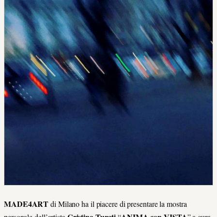
MADE4ART
di Milano ha il piacere di presentare la mostra
Cristina Turati
ANIMA con VISTA
personale dell’artista
“
” a cura