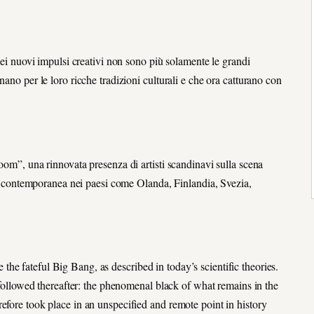
 dei nuovi impulsi creativi non sono più solamente le grandi
ano per le loro ricche tradizioni culturali e che ora catturano con
oom”, una rinnovata presenza di artisti scandinavi sulla scena
rte contemporanea nei paesi come Olanda, Finlandia, Svezia,
he fateful Big Bang, as described in today’s scientific theories.
) followed thereafter: the phenomenal black of what remains in the
efore took place in an unspecified and remote point in history