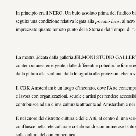
In principio era il NERO. Un buio assoluto prima del fatidico big
seguito una condizione relativa legata alla
privatio lucis
, al ner
imprecisato quanto remoto punto della Storia e del Tempo, di
“c
La mostra ,ideata dalla galleria JELMONI STUDIO GALLERY, focal
contemporanea emergente, dalle differenti e poliedriche forme esp
dalla pittura alla scultura, dalla fotografia alle proiezioni che tr
Il CBK Amsterdam è un luogo d’incontro, dove l’Arte contemporane
e lavora con organizzazioni, scuole e artisti per rendere access
contribuisce ad un clima culturale attraente ad Amsterdam e nei 
È nel cuore del distretto culturale delle Arti, al centro di una ser
confluisce nella rete culturale collaborando con numerose Istituz
sulla cultura del contemporanea.