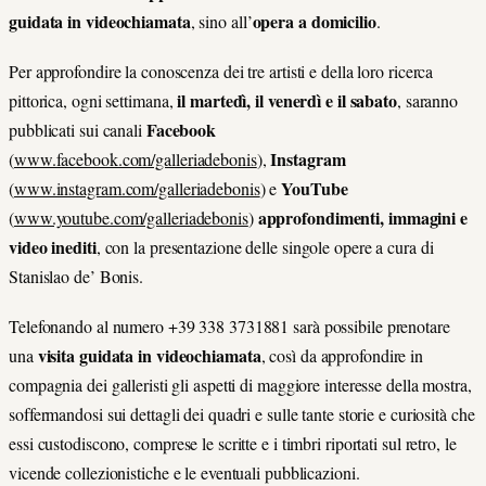
guidata in videochiamata
opera a domicilio
, sino all’
.
Per approfondire la conoscenza dei tre artisti e della loro ricerca
il martedì, il venerdì e il sabato
pittorica, ogni settimana,
, saranno
Facebook
pubblicati sui canali
Instagram
(
www.facebook.com/galleriadebonis
),
YouTube
(
www.instagram.com/galleriadebonis
) e
approfondimenti, immagini e
(
www.youtube.com/galleriadebonis
)
video inediti
, con la presentazione delle singole opere a cura di
Stanislao de’ Bonis.
Telefonando al numero +39 338 3731881 sarà possibile prenotare
visita guidata in videochiamata
una
, così da approfondire in
compagnia dei galleristi gli aspetti di maggiore interesse della mostra,
soffermandosi sui dettagli dei quadri e sulle tante storie e curiosità che
essi custodiscono, comprese le scritte e i timbri riportati sul retro, le
vicende collezionistiche e le eventuali pubblicazioni.