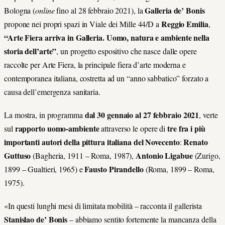
Galleria de’ Bonis
Bologna (
online
fino al 28 febbraio 2021), la
Reggio Emilia
propone nei propri spazi in Viale dei Mille 44/D a
,
“Arte Fiera arriva in Galleria. Uomo, natura e ambiente nella
storia dell’arte”
, un progetto espositivo che nasce dalle opere
raccolte per Arte Fiera, la principale fiera d’arte moderna e
contemporanea italiana, costretta ad un “anno sabbatico” forzato a
causa dell’emergenza sanitaria.
dal 30 gennaio al 27 febbraio 2021
La mostra, in programma
, verte
rapporto uomo-ambiente
tre fra i più
sul
attraverso le opere di
importanti autori della pittura italiana del Novecento
Renato
:
Guttuso
Antonio Ligabue
(Bagheria, 1911 – Roma, 1987),
(Zurigo,
Fausto Pirandello
1899 – Gualtieri, 1965) e
(Roma, 1899 – Roma,
1975).
«In questi lunghi mesi di limitata mobilità – racconta il gallerista
Stanislao de’ Bonis
– abbiamo sentito fortemente la mancanza della