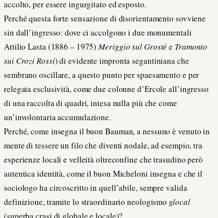
accolto, per essere ingurgitato ed esposto.
Perché questa forte sensazione di disorientamento sovviene
sin dall’ingresso: dove ci accolgono i due monumentali
Attilio Lasta (1886 – 1975)
Meriggio sul Grosté
e
Tramonto
sui Crozi Rossi
) di evidente impronta segantiniana che
sembrano oscillare, a questo punto per spaesamento e per
relegata esclusività, come due colonne d’Ercole all’ingresso
di una raccolta di quadri, intesa nulla più che come
un’involontaria accumulazione.
Perché, come insegna il buon Bauman, a nessuno è venuto in
mente di tessere un filo che diventi nodale, ad esempio, tra
esperienze locali e velleità oltreconfine che trasudino però
autentica identità, come il buon Micheloni insegna e che il
sociologo ha circoscritto in quell’abile, sempre valida
definizione, tramite lo straordinario neologismo
glocal
(superba crasi di globale e locale)?