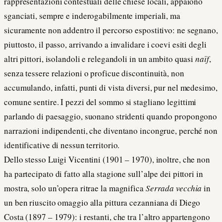
rappresentazioni contestuali delle chiese locali, appaiono
sganciati, sempre e inderogabilmente imperiali, ma
sicuramente non addentro il percorso espostitivo: ne segnano,
piuttosto, il passo, arrivando a invalidare i coevi esiti degli
altri pittori, isolandoli e relegandoli in un ambito quasi
naïf
,
senza tessere relazioni o proficue discontinuità, non
accumulando, infatti, punti di vista diversi, pur nel medesimo,
comune sentire. I pezzi del sommo si stagliano legittimi
parlando di paesaggio, suonano stridenti quando propongono
narrazioni indipendenti, che diventano incongrue, perché non
identificative di nessun territorio.
Dello stesso Luigi Vicentini (1901 – 1970), inoltre, che non
ha partecipato di fatto alla stagione sull’alpe dei pittori in
mostra, solo un’opera ritrae la magnifica
Serrada vecchia
in
un ben riuscito omaggio alla pittura cezanniana di Diego
Costa (1897 – 1979): i restanti, che tra l’altro appartengono