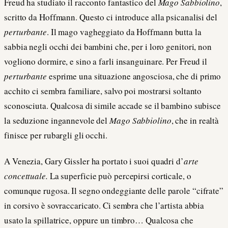
Freud ha studiato il racconto fantastico del
Mago Sabbiolino
,
scritto da Hoffmann. Questo ci introduce alla psicanalisi del
perturbante
. Il mago vagheggiato da Hoffmann butta la
sabbia negli occhi dei bambini che, per i loro genitori, non
vogliono dormire, e sino a farli insanguinare. Per Freud il
perturbante
esprime una situazione angosciosa, che di primo
acchito ci sembra familiare, salvo poi mostrarsi soltanto
sconosciuta. Qualcosa di simile accade se il bambino subisce
la seduzione ingannevole del
Mago Sabbiolino
, che in realtà
finisce per rubargli gli occhi.
A Venezia, Gary Gissler ha portato i suoi quadri d’
arte
concettuale.
La superficie può percepirsi corticale, o
comunque rugosa. Il segno ondeggiante delle parole “cifrate”
in corsivo è sovraccaricato. Ci sembra che l’artista abbia
usato la spillatrice, oppure un timbro… Qualcosa che