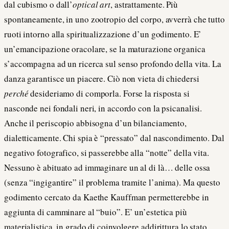
dal cubismo o dall’
optical art
, astrattamente. Più
spontaneamente, in uno zootropio del corpo, avverrà che tutto
ruoti intorno alla spiritualizzazione d’un godimento. E’
un’emancipazione oracolare, se la maturazione organica
s’accompagna ad un ricerca sul senso profondo della vita. La
danza garantisce un piacere. Ciò non vieta di chiedersi
perché
desideriamo di comporla. Forse la risposta si
nasconde nei fondali neri, in accordo con la psicanalisi.
Anche il periscopio abbisogna d’un bilanciamento,
dialetticamente. Chi spia è “pressato” dal nascondimento. Dal
negativo fotografico, si passerebbe alla “notte” della vita.
Nessuno è abituato ad immaginare un al di là… delle ossa
(senza “ingigantire” il problema tramite l’anima). Ma questo
godimento cercato da Kaethe Kauffman permetterebbe in
aggiunta di camminare al “buio”. E’ un’estetica più
materialistica, in grado di coinvolgere addirittura lo stato