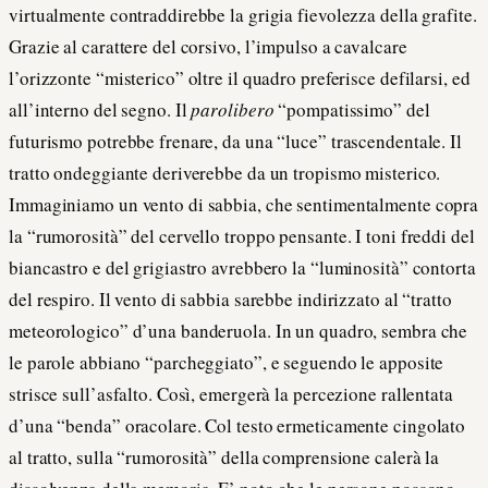
virtualmente contraddirebbe la grigia fievolezza della grafite.
Grazie al carattere del corsivo, l’impulso a cavalcare
l’orizzonte “misterico” oltre il quadro preferisce defilarsi, ed
all’interno del segno. Il
parolibero
“pompatissimo” del
futurismo potrebbe frenare, da una “luce” trascendentale. Il
tratto ondeggiante deriverebbe da un tropismo misterico.
Immaginiamo un vento di sabbia, che sentimentalmente copra
la “rumorosità” del cervello troppo pensante. I toni freddi del
biancastro e del grigiastro avrebbero la “luminosità” contorta
del respiro. Il vento di sabbia sarebbe indirizzato al “tratto
meteorologico” d’una banderuola. In un quadro, sembra che
le parole abbiano “parcheggiato”, e seguendo le apposite
strisce sull’asfalto. Così, emergerà la percezione rallentata
d’una “benda” oracolare. Col testo ermeticamente cingolato
al tratto, sulla “rumorosità” della comprensione calerà la