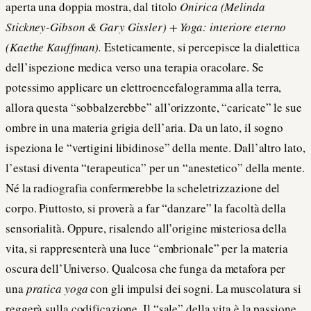
aperta una doppia mostra, dal titolo
Onirica (Melinda
Stickney-Gibson & Gary Gissler) + Yoga: interiore eterno
(Kaethe Kauffman).
Esteticamente, si percepisce la dialettica
dell’ispezione medica verso una terapia oracolare. Se
potessimo applicare un elettroencefalogramma alla terra,
allora questa “sobbalzerebbe” all’orizzonte, “caricate” le sue
ombre in una materia grigia dell’aria. Da un lato, il sogno
ispeziona le “vertigini libidinose” della mente. Dall’altro lato,
l’estasi diventa “terapeutica” per un “anestetico” della mente.
Né la radiografia confermerebbe la scheletrizzazione del
corpo. Piuttosto, si proverà a far “danzare” la facoltà della
sensorialità. Oppure, risalendo all’origine misteriosa della
vita, si rappresenterà una luce “embrionale” per la materia
oscura dell’Universo. Qualcosa che funga da metafora per
una
pratica yoga
con gli impulsi dei sogni. La muscolatura si
reggerà sulla codificazione. Il “sale” della vita è la passione.