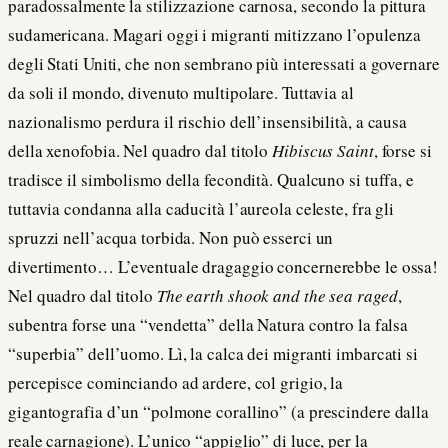
paradossalmente la stilizzazione carnosa, secondo la pittura
sudamericana. Magari oggi i migranti mitizzano l’opulenza
degli Stati Uniti, che non sembrano più interessati a governare
da soli il mondo, divenuto multipolare. Tuttavia al
nazionalismo perdura il rischio dell’insensibilità, a causa
della xenofobia. Nel quadro dal titolo
Hibiscus Saint
, forse si
tradisce il simbolismo della fecondità. Qualcuno si tuffa, e
tuttavia condanna alla caducità l’aureola celeste, fra gli
spruzzi nell’acqua torbida. Non può esserci un
divertimento… L’eventuale dragaggio concernerebbe le ossa!
Nel quadro dal titolo
The earth shook and the sea raged
,
subentra forse una “vendetta” della Natura contro la falsa
“superbia” dell’uomo. Lì, la calca dei migranti imbarcati si
percepisce cominciando ad ardere, col grigio, la
gigantografia d’un “polmone corallino” (a prescindere dalla
reale carnagione). L’unico “appiglio” di luce, per la