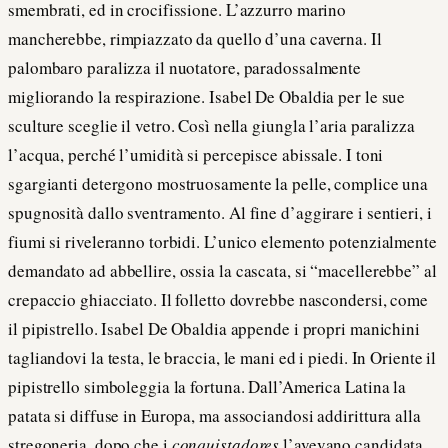
smembrati, ed in crocifissione. L’azzurro marino
mancherebbe, rimpiazzato da quello d’una caverna. Il
palombaro paralizza il nuotatore, paradossalmente
migliorando la respirazione. Isabel De Obaldia per le sue
sculture sceglie il vetro. Così nella giungla l’aria paralizza
l’acqua, perché l’umidità si percepisce abissale. I toni
sgargianti detergono mostruosamente la pelle, complice una
spugnosità dallo sventramento. Al fine d’aggirare i sentieri, i
fiumi si riveleranno torbidi. L’unico elemento potenzialmente
demandato ad abbellire, ossia la cascata, si “macellerebbe” al
crepaccio ghiacciato. Il folletto dovrebbe nascondersi, come
il pipistrello. Isabel De Obaldia appende i propri manichini
tagliandovi la testa, le braccia, le mani ed i piedi. In Oriente il
pipistrello simboleggia la fortuna. Dall’America Latina la
patata si diffuse in Europa, ma associandosi addirittura alla
stregoneria, dopo che i
conquistadores
l’avevano candidata