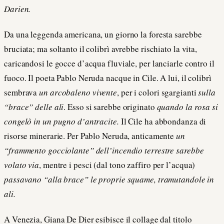
Darien.
Da una leggenda americana, un giorno la foresta sarebbe
bruciata; ma soltanto il colibrì avrebbe rischiato la vita,
caricandosi le gocce d’acqua fluviale, per lanciarle contro il
fuoco. Il poeta Pablo Neruda nacque in Cile. A lui, il colibrì
sembrava
un arcobaleno vivente
, per i colori sgargianti
sulla
“brace” delle ali
. Esso si sarebbe originato
quando la rosa si
congelò in un pugno d’antracite.
Il Cile ha abbondanza di
risorse minerarie. Per Pablo Neruda, anticamente
un
“frammento gocciolante” dell’incendio terrestre sarebbe
volato via
, mentre i pesci (dal tono zaffiro per l’acqua)
passavano “alla brace” le proprie squame, tramutandole in
ali.
A Venezia, Giana De Dier esibisce il collage dal titolo