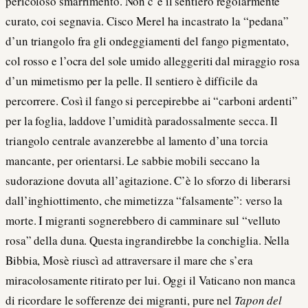
pericoloso smarrimento. Non c’è il sentiero regolarmente
curato, coi segnavia. Cisco Merel ha incastrato la “pedana”
d’un triangolo fra gli ondeggiamenti del fango pigmentato,
col rosso e l’ocra del sole umido alleggeriti dal miraggio rosa
d’un mimetismo per la pelle. Il sentiero è difficile da
percorrere. Così il fango si percepirebbe ai “carboni ardenti”
per la foglia, laddove l’umidità paradossalmente secca. Il
triangolo centrale avanzerebbe al lamento d’una torcia
mancante, per orientarsi. Le sabbie mobili seccano la
sudorazione dovuta all’agitazione. C’è lo sforzo di liberarsi
dall’inghiottimento, che mimetizza “falsamente”: verso la
morte. I migranti sognerebbero di camminare sul “velluto
rosa” della duna. Questa ingrandirebbe la conchiglia. Nella
Bibbia, Mosè riuscì ad attraversare il mare che s’era
miracolosamente ritirato per lui. Oggi il Vaticano non manca
di ricordare le sofferenze dei migranti, pure nel
Tapon del