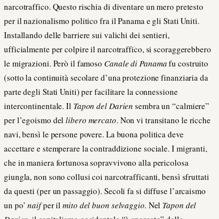
narcotraffico. Questo rischia di diventare un mero pretesto
per il nazionalismo politico fra il Panama e gli Stati Uniti.
Installando delle barriere sui valichi dei sentieri,
ufficialmente per colpire il narcotraffico, si scoraggerebbero
le migrazioni. Però il famoso
Canale di Panama
fu costruito
(sotto la continuità secolare d’una protezione finanziaria da
parte degli Stati Uniti) per facilitare la connessione
intercontinentale. Il
Tapon del Darien
sembra un “calmiere”
per l’egoismo del
libero mercato
. Non vi transitano le ricche
navi, bensì le persone povere. La buona politica deve
accettare e stemperare la contraddizione sociale. I migranti,
che in maniera fortunosa sopravvivono alla pericolosa
giungla, non sono collusi coi narcotrafficanti, bensì sfruttati
da questi (per un passaggio). Secoli fa si diffuse l’arcaismo
un po’
naif
per il
mito del buon selvaggio.
Nel
Tapon del