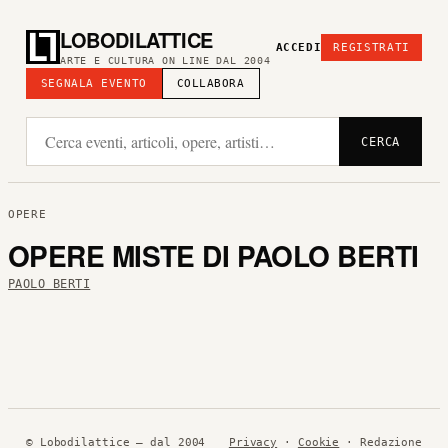
LOBODILATTICE
ACCEDI
REGISTRATI
ARTE E CULTURA ON LINE DAL 2004
SEGNALA EVENTO
COLLABORA
CERCA
OPERE
OPERE MISTE DI PAOLO BERTI
PAOLO BERTI
© Lobodilattice — dal 2004
Privacy
·
Cookie
· Redazione