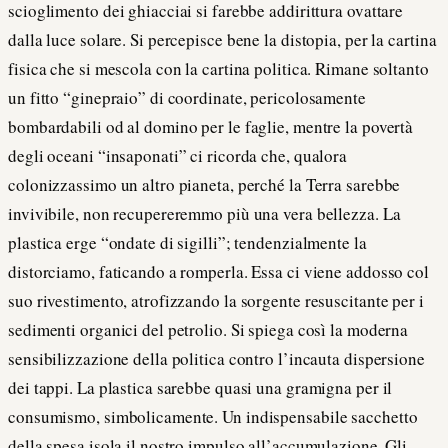
scioglimento dei ghiacciai si farebbe addirittura ovattare
dalla luce solare. Si percepisce bene la distopia, per la cartina
fisica che si mescola con la cartina politica. Rimane soltanto
un fitto “ginepraio” di coordinate, pericolosamente
bombardabili od al domino per le faglie, mentre la povertà
degli oceani “insaponati” ci ricorda che, qualora
colonizzassimo un altro pianeta, perché la Terra sarebbe
invivibile, non recupereremmo più una vera bellezza. La
plastica erge “ondate di sigilli”; tendenzialmente la
distorciamo, faticando a romperla. Essa ci viene addosso col
suo rivestimento, atrofizzando la sorgente resuscitante per i
sedimenti organici del petrolio. Si spiega così la moderna
sensibilizzazione della politica contro l’incauta dispersione
dei tappi. La plastica sarebbe quasi una gramigna per il
consumismo, simbolicamente. Un indispensabile sacchetto
della spesa isola il nostro impulso all’accumulazione. Gli