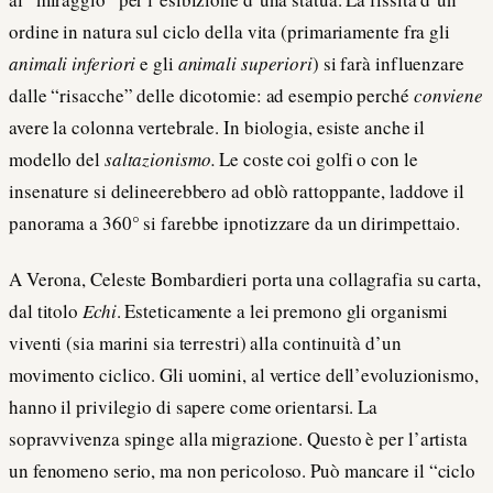
ordine in natura sul ciclo della vita (primariamente fra gli
animali inferiori
e gli
animali superiori
) si farà influenzare
dalle “risacche” delle dicotomie: ad esempio perché
conviene
avere la colonna vertebrale. In biologia, esiste anche il
modello del
saltazionismo.
Le coste coi golfi o con le
insenature si delineerebbero ad oblò rattoppante, laddove il
panorama a 360° si farebbe ipnotizzare da un dirimpettaio.
A Verona, Celeste Bombardieri porta una collagrafia su carta,
dal titolo
Echi
. Esteticamente a lei premono gli organismi
viventi (sia marini sia terrestri) alla continuità d’un
movimento ciclico. Gli uomini, al vertice dell’evoluzionismo,
hanno il privilegio di sapere come orientarsi. La
sopravvivenza spinge alla migrazione. Questo è per l’artista
un fenomeno serio, ma non pericoloso. Può mancare il “ciclo