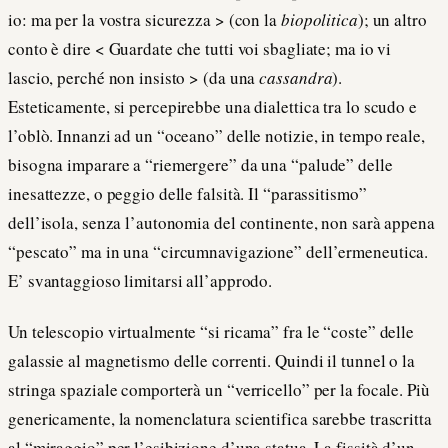
io: ma per la vostra sicurezza > (con la
biopolitica
); un altro
conto è dire < Guardate che tutti voi sbagliate; ma io vi
lascio, perché non insisto > (da una
cassandra
).
Esteticamente, si percepirebbe una dialettica tra lo scudo e
l’oblò. Innanzi ad un “oceano” delle notizie, in tempo reale,
bisogna imparare a “riemergere” da una “palude” delle
inesattezze, o peggio delle falsità. Il “parassitismo”
dell’isola, senza l’autonomia del continente, non sarà appena
“pescato” ma in una “circumnavigazione” dell’ermeneutica.
E’ svantaggioso limitarsi all’approdo.
Un telescopio virtualmente “si ricama” fra le “coste” delle
galassie al magnetismo delle correnti. Quindi il tunnel o la
stringa spaziale comporterà un “verricello” per la focale. Più
genericamente, la nomenclatura scientifica sarebbe trascritta
al “miraggio” per l’esibizione d’una statua. La fissità d’un