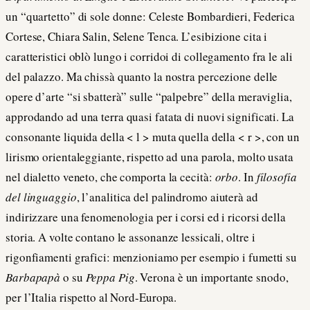
un “quartetto” di sole donne: Celeste Bombardieri, Federica
Cortese, Chiara Salin, Selene Tenca. L’esibizione cita i
caratteristici oblò lungo i corridoi di collegamento fra le ali
del palazzo. Ma chissà quanto la nostra percezione delle
opere d’arte “si sbatterà” sulle “palpebre” della meraviglia,
approdando ad una terra quasi fatata di nuovi significati. La
consonante liquida della < l > muta quella della < r >, con un
lirismo orientaleggiante, rispetto ad una parola, molto usata
nel dialetto veneto, che comporta la cecità:
orbo
. In
filosofia
del linguaggio
, l’analitica del palindromo aiuterà ad
indirizzare una fenomenologia per i corsi ed i ricorsi della
storia. A volte contano le assonanze lessicali, oltre i
rigonfiamenti grafici: menzioniamo per esempio i fumetti su
Barbapapà
o su
Peppa Pig
. Verona è un importante snodo,
per l’Italia rispetto al Nord-Europa.