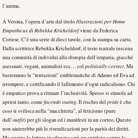
l’anima.
A Verona, l’opera d’arte dal titolo
Illustrazioni per Homo
Empathicus di Rebekka Kricheldorf
viene da Federica
Cortese. C’è una serie di dieci tavole, con la stampa su carta.
Dalla scrittrice Rebekka Kricheldorf, il testo teatrale inscena
una comunità di individui alla distopia dell’empatia, giacché
asessuati, vegani, animalisti ecc… col
politically correct
. Ma
basteranno le “tentazioni” emblematiche di Adamo ed Eva ad
irrompere, e certificando il fallimento d’ogni radicalismo. Chi
è empatico prova a ritmare l’inclusività. Spesso si stimola ad
aprirsi tanto, come
facendo outing
. Il rischio del
pride
è che
esso si svilisca nella “macchietta”, al feticismo (pure
dall’
outfit
) per gli slogan ed i manifesti in un corteo. Questo
non aiuterebbe più le rivendicazioni per la parità dei diritti.
Ma quanto la lettura in silenzio sarà un antidoto contro la