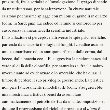
preziosità, fra la serialità e l’omologazione. Il
gadget
dipende
da un utilitarismo, per banalizzazione. In chiave naturale
esistono pochissime spiagge con milioni di granelli in quarzo
(come in Sardegna). La radice ed il ramo si contorcono per
caso, senza la linearità della serialità industriale.
L’installazione si percepisce attraverso le spie psichedeliche,
partendo da una certa tipologia di funghi. La radice assume
uno zoomorfismo od un antropomorfismo: dalle corna, dal
becco, dalle braccia ecc… E’ suggestiva la predominanza del
verde al di là della clorofilla, per naturalezza, fra il cinabro
inverniciante ad evidenziare e lo smeraldo, che ha quasi il
timore di perdere il suo privilegio, gocciolando. La plastica
non pare faticosamente rimodellabile (come s’augurerebbe
una maestranza artistica), bensì da assemblare
automaticamente. Il petrolio deriva da una decomposizione;
dunque il progressismo del riciclo è progettato al
piano B
.