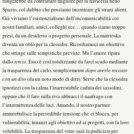
fungerebbe da contraltare migliore per la navicella nello
Spazio, col dubbio che possiamo incontrare gli strani alieni.
Già viviamo l’esistenzialismo dell’incomunicabilità coi
nostri familiari, amici, colleghi ecc… quando siamo troppo
presi, da un desiderio o progetto personale. La matrioska
diventa un oblò per la clessidra. Ricordiamoci un obiettivo
che stringe sulle tempistiche previste. Ma l’amore ripara
dallo
stress
. Esso è così totalizzante da farci scudo mediante
la trasparenza del cielo, semplicemente
dopo averlo toccato
con un dito
(da un noto modo di dire). Serve che la clessidra
ipnotizzi con la calma l’inarrestabile caduta dei sassolini,
oppure che il faro sulla riva abbracci il naufrago con
l’intermittenza delle luci. Amando, il nostro partner
ammorbidisce la prevedibile tensione che ci blocca, per
vulnerabilità, innanzi agli obiettivi ed ai progetti, con la loro
volubilità. La trasparenza del vetro sarà la pudicizia per