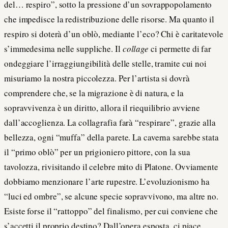
del… respiro”, sotto la pressione d’un sovrappopolamento
che impedisce la redistribuzione delle risorse. Ma quanto il
respiro si doterà d’un oblò, mediante l’eco? Chi è caritatevole
s’immedesima nelle suppliche. Il
collage
ci permette di far
ondeggiare l’irraggiungibilità delle stelle, tramite cui noi
misuriamo la nostra piccolezza. Per l’artista si dovrà
comprendere che, se la migrazione è di natura, e la
sopravvivenza è un diritto, allora il riequilibrio avviene
dall’accoglienza. La collagrafia farà “respirare”, grazie alla
bellezza, ogni “muffa” della parete. La caverna sarebbe stata
il “primo oblò” per un prigioniero pittore, con la sua
tavolozza, rivisitando il celebre mito di Platone. Ovviamente
dobbiamo menzionare l’arte rupestre. L’evoluzionismo ha
“luci ed ombre”, se alcune specie sopravvivono, ma altre no.
Esiste forse il “rattoppo” del finalismo, per cui conviene che
s’accetti il proprio destino? Dall’opera esposta, ci piace