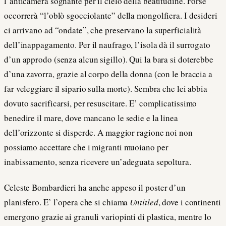
l’anticamera sognante per il cielo della beatitudine. Forse
occorrerà “l’oblò sgocciolante” della mongolfiera. I desideri
ci arrivano ad “ondate”, che preservano la superficialità
dell’inappagamento. Per il naufrago, l’isola dà il surrogato
d’un approdo (senza alcun sigillo). Qui la bara si doterebbe
d’una zavorra, grazie al corpo della donna (con le braccia a
far veleggiare il sipario sulla morte). Sembra che lei abbia
dovuto sacrificarsi, per resuscitare. E’ complicatissimo
benedire il mare, dove mancano le sedie e la linea
dell’orizzonte si disperde. A maggior ragione noi non
possiamo accettare che i migranti muoiano per
inabissamento, senza ricevere un’adeguata sepoltura.
Celeste Bombardieri ha anche appeso il poster d’un
planisfero. E’ l’opera che si chiama
Untitled
, dove i continenti
emergono grazie ai granuli variopinti di plastica, mentre lo