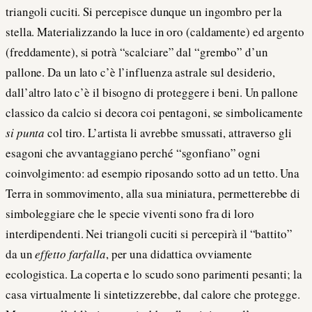
triangoli cuciti. Si percepisce dunque un ingombro per la
stella. Materializzando la luce in oro (caldamente) ed argento
(freddamente), si potrà “scalciare” dal “grembo” d’un
pallone. Da un lato c’è l’influenza astrale sul desiderio,
dall’altro lato c’è il bisogno di proteggere i beni. Un pallone
classico da calcio si decora coi pentagoni, se simbolicamente
si punta
col tiro. L’artista li avrebbe smussati, attraverso gli
esagoni che avvantaggiano perché “sgonfiano” ogni
coinvolgimento: ad esempio riposando sotto ad un tetto. Una
Terra in sommovimento, alla sua miniatura, permetterebbe di
simboleggiare che le specie viventi sono fra di loro
interdipendenti. Nei triangoli cuciti si percepirà il “battito”
da un
effetto farfalla
, per una didattica ovviamente
ecologistica. La coperta e lo scudo sono parimenti pesanti; la
casa virtualmente li sintetizzerebbe, dal calore che protegge.