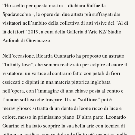
“Ho scelto per questa mostra – dichiara Raffaella
Spadavecchia -, le opere dei due artisti più suffragati dai
visitatori nell’ambito della collettiva di arti visive del “Al di
là dei fiori” 2019, a cura della Galleria d’Arte K2/ Studio
Anforah di Giovinazzo.
Nell’occasione, Ricarda Guantario ha proposto un astratto
“Infinity love”, che sembra realizzato per colpire al cuore il
visitatore: un vortice al contrario fatto con petali di fiori
essiccati e dipinti in una materia pittorica inglobata
nell’opera, con l’immagine di una chiave posta al centro e
l’amore soffuso che traspare. Il suo “soffione” poi è
meraviglioso: si tratta di un dente di leone ricco di luce e
colore, messo in primissimo piano. D’altra parte, Leonardo
Guarino ci ha fatto scoprire la sua bella arte con tecnica di
pittura su acrilico, con spatola ed effetto più materico, nella