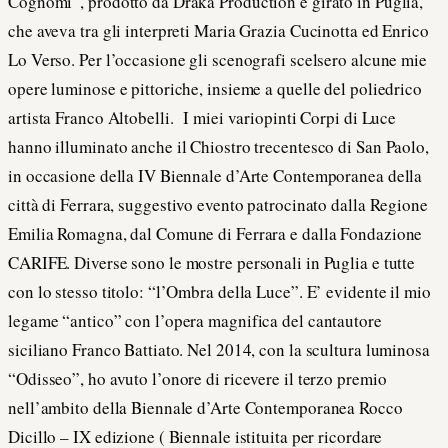
Cognomi”, prodotto da Draka Production e girato in Puglia,
che aveva tra gli interpreti Maria Grazia Cucinotta ed Enrico
Lo Verso. Per l’occasione gli scenografi scelsero alcune mie
opere luminose e pittoriche, insieme a quelle del poliedrico
artista Franco Altobelli. I miei variopinti Corpi di Luce
hanno illuminato anche il Chiostro trecentesco di San Paolo,
in occasione della IV Biennale d’Arte Contemporanea della
città di Ferrara, suggestivo evento patrocinato dalla Regione
Emilia Romagna, dal Comune di Ferrara e dalla Fondazione
CARIFE. Diverse sono le mostre personali in Puglia e tutte
con lo stesso titolo: “l’Ombra della Luce”. E’ evidente il mio
legame “antico” con l’opera magnifica del cantautore
siciliano Franco Battiato. Nel 2014, con la scultura luminosa
“Odisseo”, ho avuto l’onore di ricevere il terzo premio
nell’ambito della Biennale d’Arte Contemporanea Rocco
Dicillo – IX edizione ( Biennale istituita per ricordare