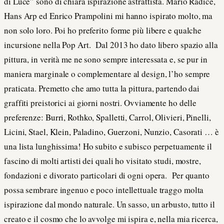
di Luce” sono di chiara ispirazione astrattista. Mario Radice,
Hans Arp ed Enrico Prampolini mi hanno ispirato molto, ma
non solo loro. Poi ho preferito forme più libere e qualche
incursione nella Pop Art. Dal 2013 ho dato libero spazio alla
pittura, in verità me ne sono sempre interessata e, se pur in
maniera marginale o complementare al design, l’ho sempre
praticata. Premetto che amo tutta la pittura, partendo dai
graffiti preistorici ai giorni nostri. Ovviamente ho delle
preferenze: Burri, Rothko, Spalletti, Carrol, Olivieri, Pinelli,
Licini, Stael, Klein, Paladino, Guerzoni, Nunzio, Casorati … è
una lista lunghissima! Ho subito e subisco perpetuamente il
fascino di molti artisti dei quali ho visitato studi, mostre,
fondazioni e divorato particolari di ogni opera. Per quanto
possa sembrare ingenuo e poco intellettuale traggo molta
ispirazione dal mondo naturale. Un sasso, un arbusto, tutto il
creato e il cosmo che lo avvolge mi ispira e, nella mia ricerca,