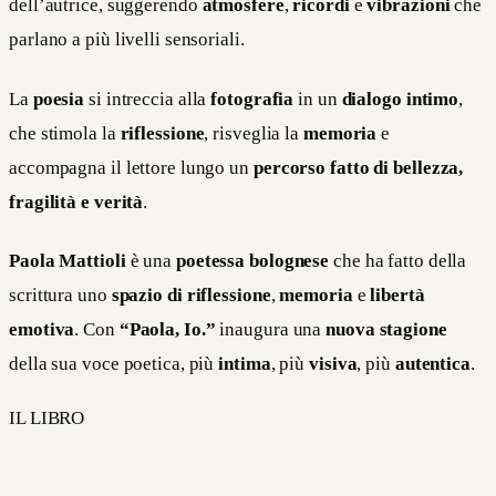
dell’autrice, suggerendo
atmosfere
,
ricordi
e
vibrazioni
che
parlano a più livelli sensoriali.
La
poesia
si intreccia alla
fotografia
in un
dialogo intimo
,
che stimola la
riflessione
, risveglia la
memoria
e
accompagna il lettore lungo un
percorso fatto di bellezza,
fragilità e verità
.
Paola Mattioli
è una
poetessa bolognese
che ha fatto della
scrittura uno
spazio di riflessione
,
memoria
e
libertà
emotiva
. Con
“Paola, Io.”
inaugura una
nuova stagione
della sua voce poetica, più
intima
, più
visiva
, più
autentica
.
IL LIBRO