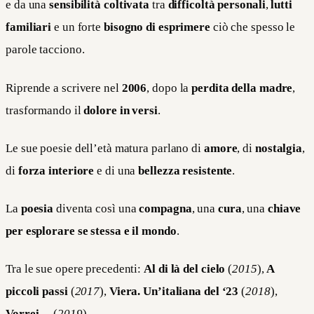
e da una
sensibilità coltivata
tra
difficoltà personali
,
lutti
familiari
e un forte
bisogno di esprimere
ciò che spesso le
parole tacciono.
Riprende a scrivere nel
2006
, dopo la
perdita della madre
,
trasformando il
dolore in versi
.
Le sue poesie dell’età matura parlano di
amore
, di
nostalgia
,
di
forza interiore
e di una
bellezza resistente
.
La
poesia
diventa così una
compagna
, una
cura
, una
chiave
per esplorare se stessa e il mondo
.
Tra le sue opere precedenti:
Al di là del cielo
(
2015
),
A
piccoli passi
(
2017
),
Viera. Un’italiana del ‘23
(
2018
),
Vorrei…
(
2019
)