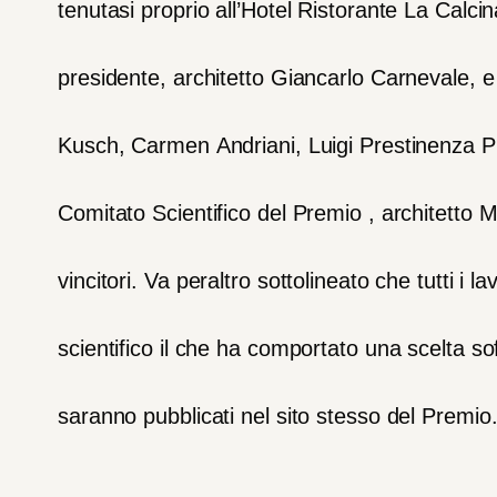
tenutasi
proprio
all’Hotel
Ristorante
La
Calcin
presidente,
architetto
Giancarlo
Carnevale,
e
Kusch,
Carmen
Andriani,
Luigi
Prestinenza
P
Comitato
Scientifico
del
Premio
,
architetto
M
vincitori.
Va
peraltro
sottolineato
che
tutt
i
i
lav
scientifico
il
che
ha
comportato
una
scelta
so
saranno
pubblicati
nel
sito
stesso
del
Premio