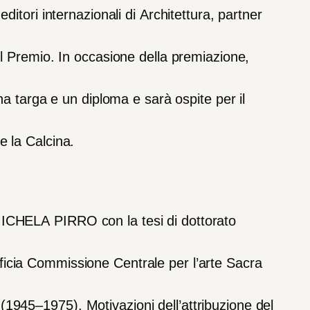
editori
internazionali
di
Architettura,
partner
l
Premio.
In
occasione
della
premiazione,
na
targa
e
un
diploma
e
sarà
ospite
per
il
te
la
Calcina.
ICHELA
PIRRO
con
la
tesi
di
dottorato
ficia
Commissione
Centrale
per
l’ar
te
Sacra
(1945
–
1975)
.
Motivazioni
dell’attribuzione
del