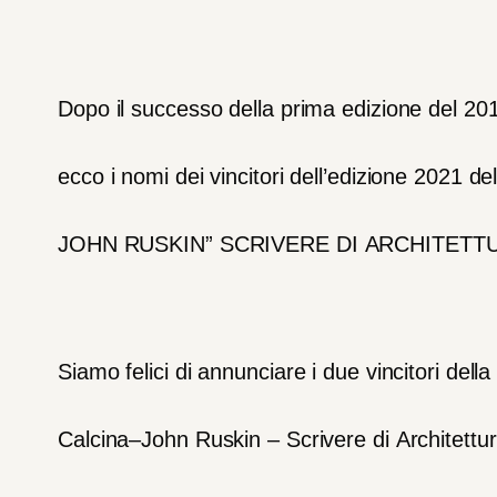
Dopo
il
successo
della
prima
edizione
del
20
ecco
i
nomi
dei
vincitori
dell’edizione
2021
de
JOHN
RUSKIN”
SCRIVERE
DI
ARCHITETT
Siamo
felici
di
annunciare
i
due
vincitori
della
Calcina
–
John
Ruskin
–
Scrivere
di
Architettur