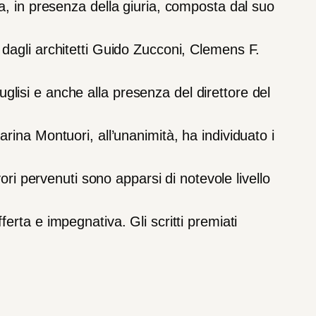
a,
in
presenza
della
giuria,
composta
dal
suo
dagli
architett
i
Guido
Zucconi,
Clemens
F.
uglisi
e
anche
alla
presenza
del
direttore
del
arina
Montuori,
all’unanimità,
ha
individuato
i
ori
pervenuti
sono
apparsi
di
notevole
livello
fferta
e
impegnativa
.
Gli
scritti
premiati
.