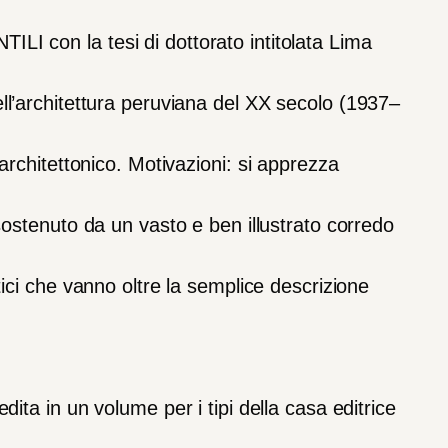
NTILI
con
la
tesi
di
dott
orato
intitolata
Lima
ll’architettura
peruviana
del
XX
secolo
(1937
–
architettonico.
Motivazioni:
s
i
apprezza
sostenuto
d
a
un
vasto
e
ben
illustrato
corredo
tici
che
vanno
oltre
la
semplice
descrizione
edita
in
un
volume
per
i
tipi
della
casa
editrice