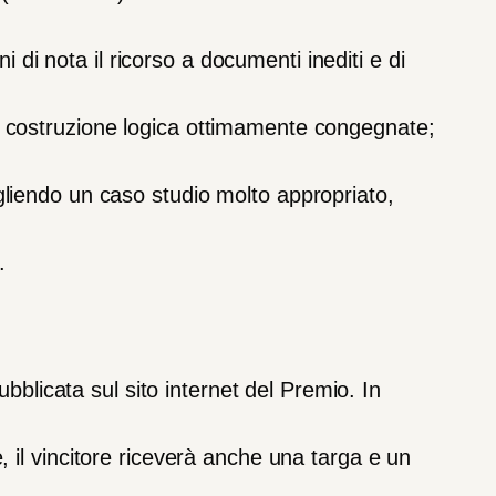
ni
di
nota
il
ricorso
a
documenti
inediti
e
di
costruzione
logica
ottim
amente
congegnate
;
gliendo
un
caso
studio
molto
appropriato,
.
ubblicata
sul
sito
internet
del
Premio.
In
e,
il
vincitore
riceverà
anche
una
targa
e
un