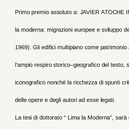
Primo
premio
assoluto
a:
JAVIER
ATOCHE
I
la
moderna:
migrazioni
europee
e
sviluppo
de
1969)
.
Gli
edifici
multipiano
come
patrimonio
l’ampio
respiro
storico
–
geografico
del
testo,
iconografico
nonché
la
ricchezza
di
spunti
cri
delle
opere
e
degli
autori
ad
esse
legati.
La
tesi
di
dottorato
“
Lima
la
Moderna”,
sarà