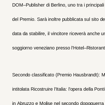
DOM
–
Publisher
di
Berlino,
uno
tra
i
principali
del
Premio.
Sarà
inoltre
pubblicata
sul
sito
de
data
da
stabilire,
il
vincitore
riceverà
anche
u
soggiorno
veneziano
presso
l’Hotel
–
Ristoran
Secondo
classificato
(Premio
Hausbrandt):
M
intitolata
Ricostruire
l’Italia:
l’opera
della
Ponti
in
Abruzzo
e
Molise
nel
secondo
dopoguerra