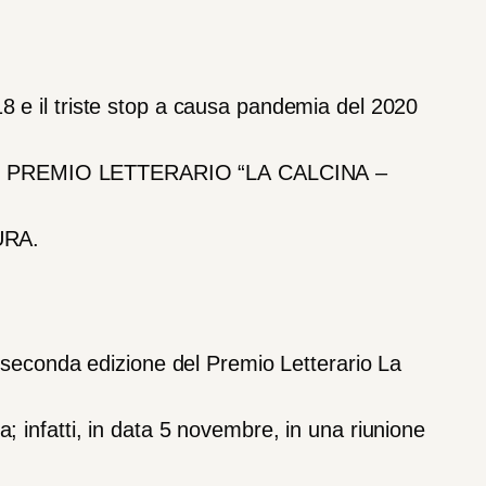
18
e
il
triste
stop
a
causa
pandemia
del
2020
l
PREMIO
LETTERARIO
“LA
CALCINA
–
URA.
seconda
edizione
del
Premio
Lette
rario
La
a;
infatti,
in
data
5
novembre,
in
una
riunione