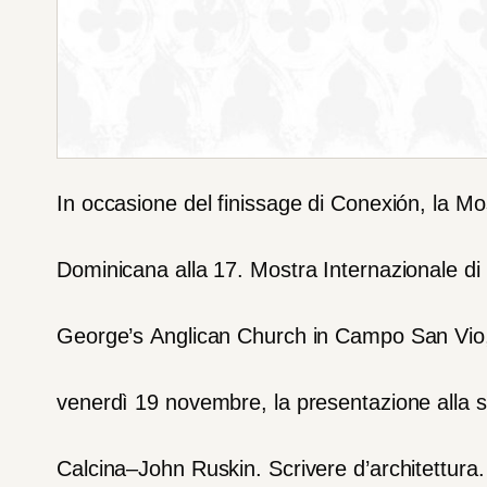
In
occasione
del
finissage
di
Conexión,
la
Mo
Dominicana
alla
17.
Mostra
Internazionale
di
George’s
Anglican
Church
in
Campo
San
Vio
venerdì
19
novembre,
la
p
resentazione
alla
Calcina
–
John
Ruskin.
Scrivere
d’architettura
.