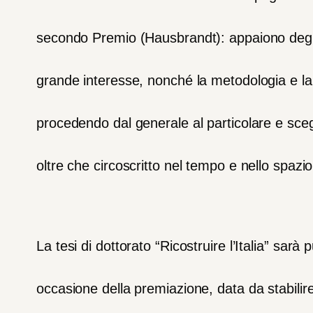
secondo
Premio
(Hausbrandt):
a
ppaiono
deg
grande
interesse,
nonché
la
metodologia
e
la
procedendo
dal
generale
al
particolare
e
sce
oltre
che
circoscritto
nel
tempo
e
nello
spazio
La
tesi
di
dottorato
“Ricostruire
l’Italia”
sarà
p
occasione
della
premiazione,
data
da
stabilir