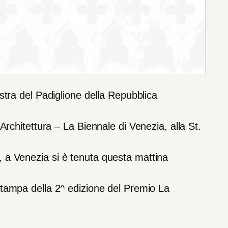
stra
del
Padiglione
della
Repubblica
Architettura
–
La
Biennale
di
Venezia,
alla
St.
,
a
Venezia
si
è
tenuta
questa
mattina
stampa
della
2^
edizione
del
Premio
La