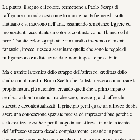
La pittura, il segno e il colore, permettono a Paolo Scarpa di
raffigurare il mondo così come lo immagina: le figure ed i volti
fluttuano e si muovono nell’aria, assumendo sembianze leggere ed
inconsistenti, accentuate da colori a contrasto come il bianco ed il
nero. Tramite colori sgargianti e innaturali o inserendo elementi
fantastici, invece, riesce a scardinare quelle che sono le regole di
raffigurazione e a distaccarsi da canoni imposti e prestabiliti.
Ma è tramite la tecnica dello strappo dell’affresco, ereditata dallo
studio con il maestro Bruno Saetti, che l’artista riesce a comunicare la
propria natura più autentica, creando quelli che a primo impatto
sembrano dipinti materici ma che sono, invece, grandi affreschi
staccati e decontestualizzati. Il principio per il quale un affresco debba
avere una collocazione spaziale precisa ed imprescindibile perché è
stato realizzato
ad hoc
per il luogo in cui si trova, tramite la tecnica
dell’affresco staccato decade completamente, creando in parte
straniamento e in parte consapevolezza di una maggiore circolazione