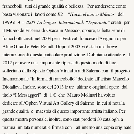
francobolli tutti di grande qualità e bellezza. Per rendersene conto
basta visionare i lavori come
E2 – “Hacia el nuovo Milenio”
del
1999 e
A – 2000, La lengua International: “Esperanto”
creati per
il Museo de Filateria di Oxaca in Messico, oppure, la bella serie di
francobolli creati nel 2003 per il Festival francese d’Avignon o per
Aline Girard e Peter Reindl. Dopo il 2003 vi è stata una breve
interruzione di questa particolare produzione. Dobbiamo attendere il
2012 per avere una importante ripresa di questo modo di fare,
sollecitato dallo Spazio Ophen Virtual Art di Salerno con il progetto
Internazionale “In forma di francobollo” dedicato all’artista Marcello
Diotallevi. Inoltre, sono del 2013 le tre ultime e originali opere dal
titolo “I Messaggeri” di 1 € che Mauro Molinari ha voluto
dedicare all‘Ophen Virtual Art Gallery di Salerno in cui si nota la
grande qualità e maestria di questo importante artista italiano. Per
questa mostra personale, inoltre, sono stati prodotti 30 cataloghi a
tiratura limitata numerati e firmati con all’interno una copia originale